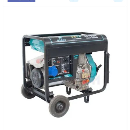
3
Расчёт
Подбираем оборудование, рассчитываем
стоимость товара и ориентировочную стоимость
доставки.
4
Счёт и оплата
Согласовываем условия, готовим счёт, договор
или спецификацию и принимаем оплату по
реквизитам.
5