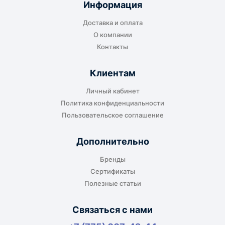
Информация
транспортной компании в городе получателя
Доставка и оплата
или ближайшем доступном пункте выдачи.
О компании
Контакты
Клиентам
До адреса клиента
Личный кабинет
Подходит, если нужно доставить
Политика конфиденциальности
оборудование прямо на объект, склад,
Пользовательское соглашение
производство или в офис. Возможность
адресной доставки зависит от города, веса и
Дополнительно
габаритов груза.
Бренды
Сертификаты
Полезные статьи
Отдельный транспорт
Связаться с нами
Для крупногабаритных, тяжёлых или