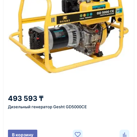
Как оформить заказ
1
Заявка
Оставьте заявку на сайте, по телефону или через
форму обратного звонка.
2
493 593 ₸
Уточнение задачи
Дизельный генератор Gesht GD5000CE
Менеджер связывается с вами, уточняет
характеристики товара, город доставки и условия
поставки.
В корзину