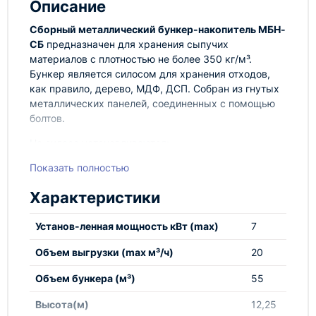
Описание
Сборный металлический бункер-накопитель МБН-
СБ
предназначен для хранения сыпучих
материалов с плотностью не более 350 кг/м³.
Бункер является силосом для хранения отходов,
как правило, дерево, МДФ, ДСП. Собран из гнутых
металлических панелей, соединенных с помощью
болтов.
На силосе устанавливаются:
Показать полностью
разрывные мембраны;
Характеристики
инспекционная дверь;
датчики уровня;
Установ-ленная мощность кВт (max)
7
лестницы;
площадки обслуживания;
Объем выгрузки (max м³/ч)
20
окна для визуального контроля уровня пыли;
система пожаротушения, состоящая из
Объем бункера (м³)
55
трубы, введенной внутрь силоса и
Высота(м)
12,25
установленных на ней форсунок для