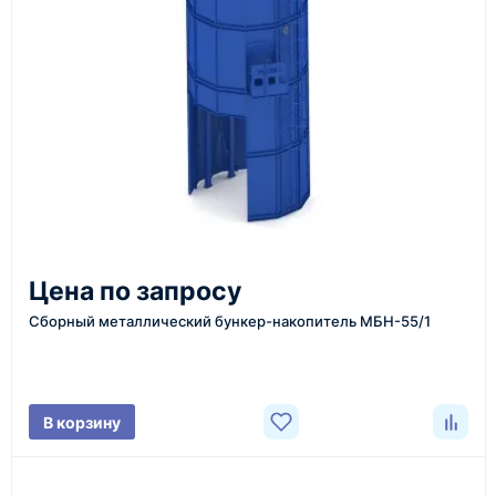
инструменты по номеру телефона в шапке сайта
или через онлайн-форму запроса обратного звонка.
Казахстан и СНГ
доставка оборудования в разные города и
регионы
От 7–14 дней
Цена по запросу
средний срок доставки по большинству поставок
Сборный металлический бункер-накопитель МБН-55/1
Фото/видео
В корзину
проверка товара перед отправкой клиенту