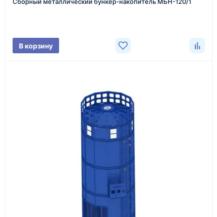
Сборный металлический бункер-накопитель МБН-120/1
Менеджер связывается с вами, уточняет
характеристики товара, город доставки и условия
поставки.
В корзину
3
Расчёт
Подбираем оборудование, рассчитываем
стоимость товара и ориентировочную стоимость
доставки.
4
Счёт и оплата
Согласовываем условия, готовим счёт, договор
или спецификацию и принимаем оплату по