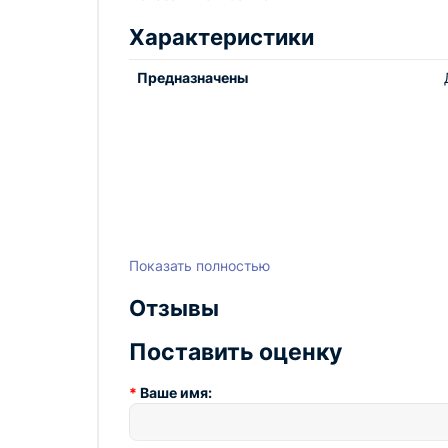
Мобильный доильный аппарат Flaco Tanger 1 
Характеристики
животных. Незаменимый помощник для совре
Предназначены
Показать полностью
Отзывы
Поставить оценку
Ваше имя: