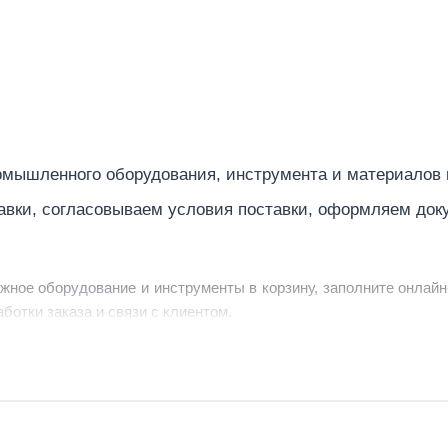
мышленного оборудования, инструмента и материалов
авки, согласовываем условия поставки, оформляем док
ужное оборудование и инструменты в корзину, заполните онлайн
ботки заказа и связи с клиентом.
ердить заявку, уточнить детали, рассчитать стоимость поставк
струменты по номеру телефона в шапке сайта или через онлайн