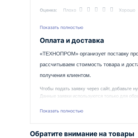
Оценка:
Плохо
Хорошо
Показать полностью
Написать отзыв
Оплата и доставка
«ТЕХНОПРОМ» организует поставку про
рассчитываем стоимость товара и дост
получения клиентом.
Чтобы подать заявку через сайт, добавьте н
Данные заявки используются только для обра
Наш сотрудник свяжется с вами, чтобы подтв
Показать полностью
Также вы можете заказать оборудование и ин
Обратите внимание на товары