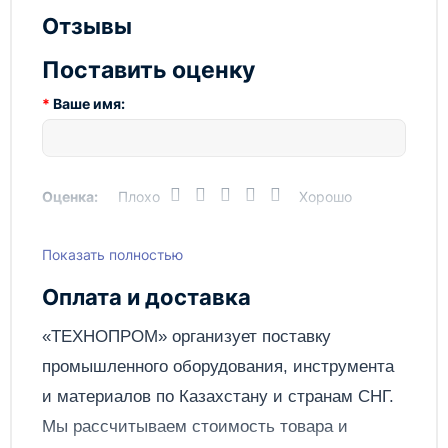
надежность и доступную цену.
Отзывы
Не упустите возможность улучшить процесс доения
Поставить оценку
на вашем хозяйстве с помощью доильного аппарата
Flaco Galicia 2 от Технопром. Обеспечьте комфорт и
Ваше имя:
заботу о вашем скоте с инновационными
решениями от лучших производителей.
Оценка:
Плохо
Хорошо
Показать полностью
Написать отзыв
Оплата и доставка
Отправить
«ТЕХНОПРОМ» организует поставку
промышленного оборудования, инструмента
и материалов по
Казахстану
и странам СНГ.
Мы рассчитываем стоимость товара и