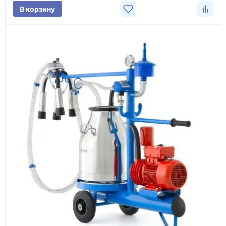
В корзину
3
Расчёт
Подбираем оборудование, рассчитываем
стоимость товара и ориентировочную стоимость
доставки.
4
Счёт и оплата
Согласовываем условия, готовим счёт, договор
или спецификацию и принимаем оплату по
реквизитам.