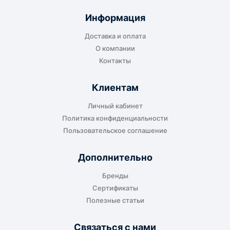
Подходит для большинства заказов. Груз
отправляется до складского терминала
Информация
транспортной компании в городе получателя
Доставка и оплата
или ближайшем доступном пункте выдачи.
О компании
Контакты
Клиентам
До адреса клиента
Личный кабинет
Подходит, если нужно доставить
Политика конфиденциальности
оборудование прямо на объект, склад,
Пользовательское соглашение
производство или в офис. Возможность
адресной доставки зависит от города, веса и
Дополнительно
габаритов груза.
Бренды
Сертификаты
Полезные статьи
Отдельный транспорт
Связаться с нами