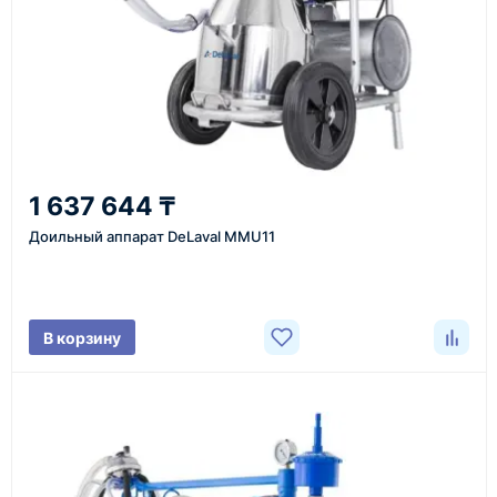
Казахстан и СНГ
доставка оборудования в разные города и
регионы
От 7–14 дней
1 637 644 ₸
средний срок доставки по большинству поставок
Доильный аппарат DeLaval MMU11
Фото/видео
В корзину
проверка товара перед отправкой клиенту
Документы
счёт, договор, накладные и сопроводительные
материалы