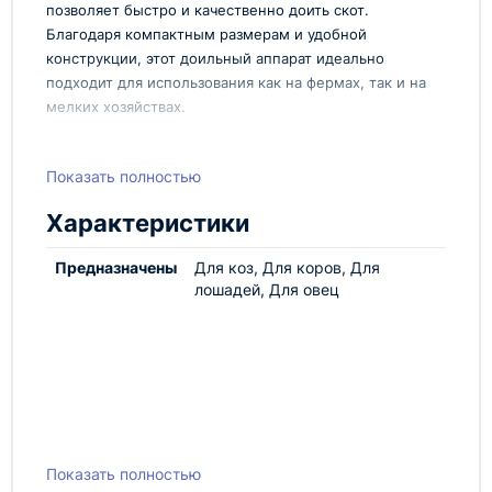
позволяет быстро и качественно доить скот.
Благодаря компактным размерам и удобной
конструкции, этот доильный аппарат идеально
подходит для использования как на фермах, так и на
мелких хозяйствах.
Преимущества:
Показать полностью
Основные преимущества доильного аппарата Flaco
Galicia 2:
Характеристики
Высокая производительность и
Предназначены
Для коз, Для коров, Для
эффективность доения
лошадей, Для овец
Простота в использовании и обслуживании
Мобильность и компактность
Надежность и долгий срок службы
Идеальное решение для малых и средних
ферм
Технопром рад представить вашему вниманию
инновационное решение в области доения скота -
мобильный доильный аппарат Flaco Galicia 2. Это
Показать полностью
устройство сочетает в себе высокое качество,