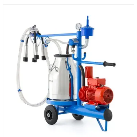
3
Расчёт
Подбираем оборудование, рассчитываем
стоимость товара и ориентировочную стоимость
доставки.
4
Счёт и оплата
Согласовываем условия, готовим счёт, договор
или спецификацию и принимаем оплату по
реквизитам.
5