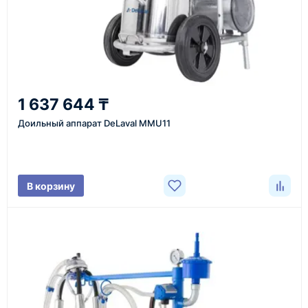
Казахстан и СНГ
доставка оборудования в разные города и
регионы
От 7–14 дней
1 637 644 ₸
средний срок доставки по большинству поставок
Доильный аппарат DeLaval MMU11
Фото/видео
В корзину
проверка товара перед отправкой клиенту
Документы
счёт, договор, накладные и сопроводительные
материалы