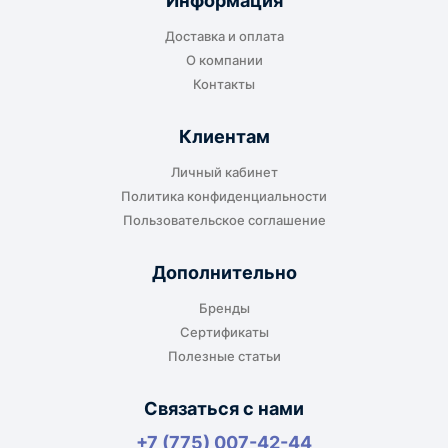
Информация
транспортной компании в городе получателя
Доставка и оплата
или ближайшем доступном пункте выдачи.
О компании
Контакты
Клиентам
До адреса клиента
Личный кабинет
Подходит, если нужно доставить
Политика конфиденциальности
оборудование прямо на объект, склад,
Пользовательское соглашение
производство или в офис. Возможность
адресной доставки зависит от города, веса и
Дополнительно
габаритов груза.
Бренды
Сертификаты
Полезные статьи
Отдельный транспорт
Связаться с нами
Для крупногабаритных, тяжёлых или
+7 (775) 007-42-44