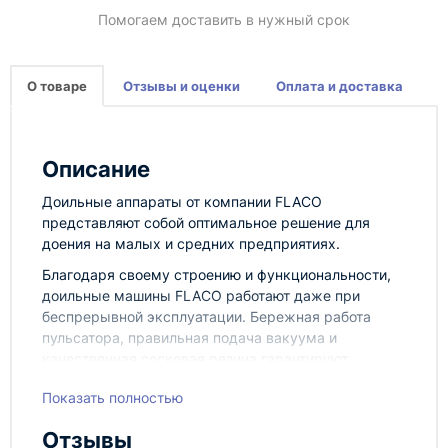
Помогаем доставить в нужный срок
О товаре
Отзывы и оценки
Оплата и доставка
Описание
Доильные аппараты от компании FLACO
представляют собой оптимальное решение для
доения на малых и средних предприятиях.
Благодаря своему строению и функциональности,
доильные машины FLACO работают даже при
беспрерывной эксплуатации. Бережная работа
пульсатора, правильная подача вакуума и
качественная сосковая резина гарантируют
здоровье вымени коровы, большие удои и высокое
Показать полностью
качество молока. Все доильные аппараты
отличаются эргономичным дизайном. Небольшой
Отзывы
вес конструкции делает установку манёвренной и