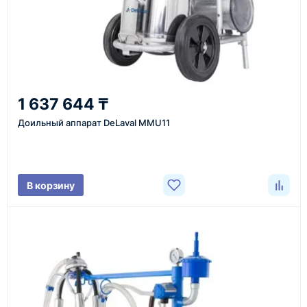
Казахстан и СНГ
доставка оборудования в разные города и
регионы
От 7–14 дней
1 637 644 ₸
средний срок доставки по большинству поставок
Доильный аппарат DeLaval MMU11
Фото/видео
В корзину
проверка товара перед отправкой клиенту
Документы
счёт, договор, накладные и сопроводительные
материалы