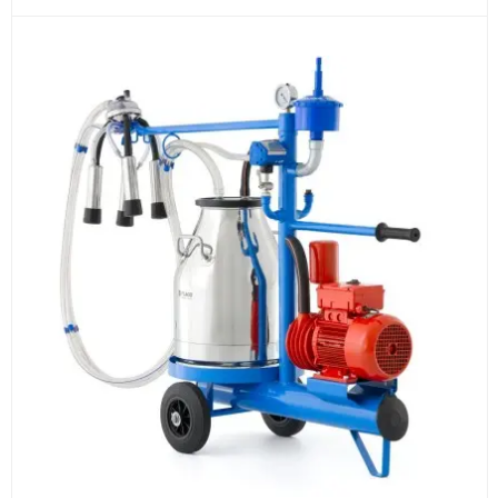
3
Расчёт
Подбираем оборудование, рассчитываем
стоимость товара и ориентировочную стоимость
доставки.
4
Счёт и оплата
Согласовываем условия, готовим счёт, договор
или спецификацию и принимаем оплату по
реквизитам.
5