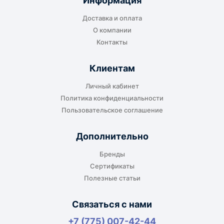
Информация
транспортной компании в городе получателя
Доставка и оплата
или ближайшем доступном пункте выдачи.
О компании
Контакты
Клиентам
До адреса клиента
Личный кабинет
Подходит, если нужно доставить
Политика конфиденциальности
оборудование прямо на объект, склад,
Пользовательское соглашение
производство или в офис. Возможность
адресной доставки зависит от города, веса и
Дополнительно
габаритов груза.
Бренды
Сертификаты
Полезные статьи
Отдельный транспорт
Связаться с нами
Для крупногабаритных, тяжёлых или
+7 (775) 007-42-44