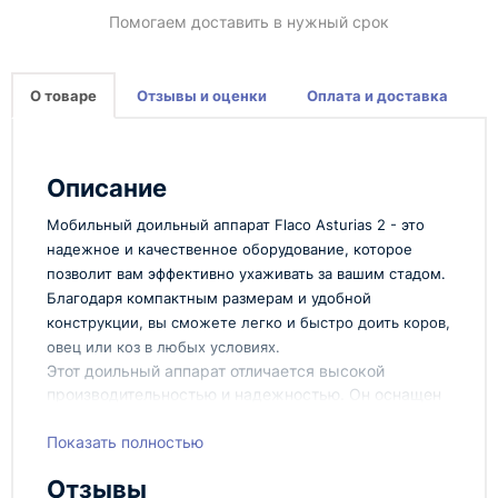
Помогаем доставить в нужный срок
О товаре
Отзывы и оценки
Оплата и доставка
Описание
Мобильный доильный аппарат Flaco Asturias 2 - это
надежное и качественное оборудование, которое
позволит вам эффективно ухаживать за вашим стадом.
Благодаря компактным размерам и удобной
конструкции, вы сможете легко и быстро доить коров,
овец или коз в любых условиях.
Этот доильный аппарат отличается высокой
производительностью и надежностью. Он оснащен
современными технологиями, которые
обеспечивают мягкое и комфортное доение
Показать полностью
животных, не нанося им боли или дискомфорта.
Отзывы
Благодаря использованию качественных