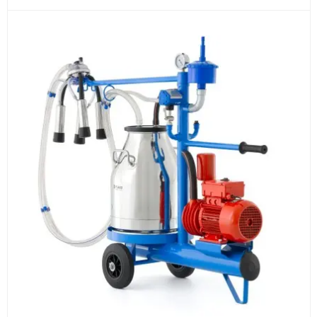
3
Расчёт
Подбираем оборудование, рассчитываем
стоимость товара и ориентировочную стоимость
доставки.
4
Счёт и оплата
Согласовываем условия, готовим счёт, договор
или спецификацию и принимаем оплату по
реквизитам.
5