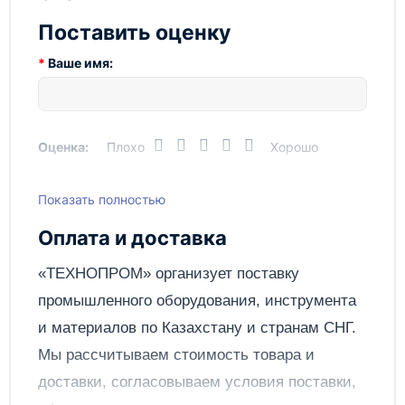
Высокая производительность доения
Поставить оценку
Простота в использовании и обслуживании
Надёжность и долговечность
Ваше имя:
Мобильность и компактность
Технопром предлагает вам приобрести мобильный
доильный аппарат Flaco Asturias 1 по выгодной цене.
Не упустите возможность улучшить процесс доения
Оценка:
Плохо
Хорошо
на вашей ферме и повысить эффективность работы.
Показать полностью
Написать отзыв
Оплата и доставка
Отправить
«ТЕХНОПРОМ» организует поставку
промышленного оборудования, инструмента
и материалов по
Казахстану
и странам СНГ.
Мы рассчитываем стоимость товара и
доставки, согласовываем условия поставки,