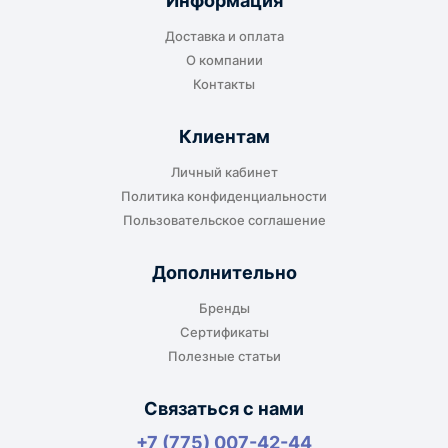
Информация
транспортной компании в городе получателя
Доставка и оплата
или ближайшем доступном пункте выдачи.
О компании
Контакты
Клиентам
До адреса клиента
Личный кабинет
Подходит, если нужно доставить
Политика конфиденциальности
оборудование прямо на объект, склад,
Пользовательское соглашение
производство или в офис. Возможность
адресной доставки зависит от города, веса и
Дополнительно
габаритов груза.
Бренды
Сертификаты
Полезные статьи
Отдельный транспорт
Связаться с нами
Для крупногабаритных, тяжёлых или
+7 (775) 007-42-44