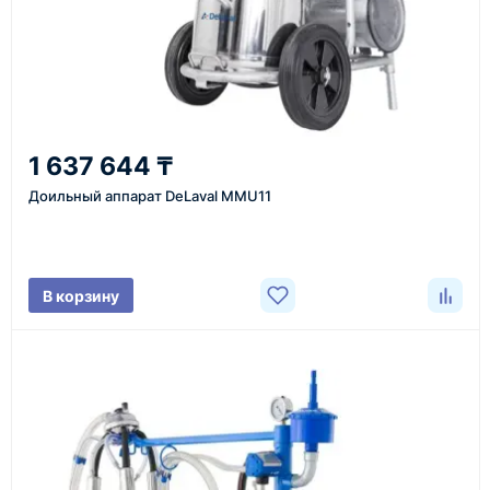
Казахстан и СНГ
доставка оборудования в разные города и
регионы
От 7–14 дней
1 637 644 ₸
средний срок доставки по большинству поставок
Доильный аппарат DeLaval MMU11
Фото/видео
В корзину
проверка товара перед отправкой клиенту
Документы
счёт, договор, накладные и сопроводительные
материалы