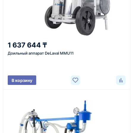
Казахстан и СНГ
доставка оборудования в разные города и
регионы
От 7–14 дней
1 637 644 ₸
средний срок доставки по большинству поставок
Доильный аппарат DeLaval MMU11
Фото/видео
В корзину
проверка товара перед отправкой клиенту
Документы
счёт, договор, накладные и сопроводительные
материалы