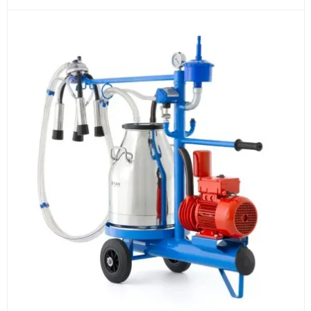
3
Расчёт
Подбираем оборудование, рассчитываем
стоимость товара и ориентировочную стоимость
доставки.
4
Счёт и оплата
Согласовываем условия, готовим счёт, договор
или спецификацию и принимаем оплату по
реквизитам.
5