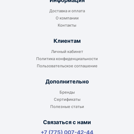
Информация
транспортной компании в городе получателя
Доставка и оплата
или ближайшем доступном пункте выдачи.
О компании
Контакты
Клиентам
До адреса клиента
Личный кабинет
Подходит, если нужно доставить
Политика конфиденциальности
оборудование прямо на объект, склад,
Пользовательское соглашение
производство или в офис. Возможность
адресной доставки зависит от города, веса и
Дополнительно
габаритов груза.
Бренды
Сертификаты
Полезные статьи
Отдельный транспорт
Связаться с нами
Для крупногабаритных, тяжёлых или
+7 (775) 007-42-44