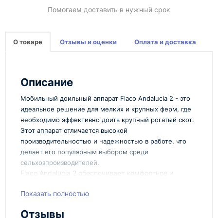
Помогаем доставить в нужный срок
О товаре
Отзывы и оценки
Оплата и доставка
Описание
Мобильный доильный аппарат Flaco Andalucia 2 - это
идеальное решение для мелких и крупных ферм, где
необходимо эффективно доить крупный рогатый скот.
Этот аппарат отличается высокой
производительностью и надежностью в работе, что
делает его популярным выбором среди
сельхозпроизводителей.
Flaco Andalucia 2 обеспечивает комфортное и
безболезненное доение животных благодаря своей
инновационной конструкции. Он компактен, легок в
Показать полностью
использовании и обслуживании, что делает его
Отзывы
идеальным для использования как на ферме, так и