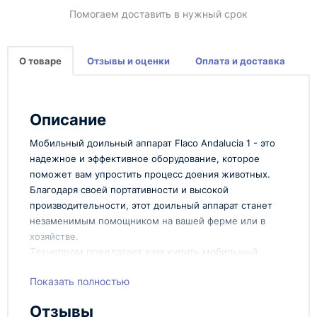
Помогаем доставить в нужный срок
О товаре
Отзывы и оценки
Оплата и доставка
Описание
Мобильный доильный аппарат Flaco Andalucia 1 - это
надежное и эффективное оборудование, которое
поможет вам упростить процесс доения животных.
Благодаря своей портативности и высокой
производительности, этот доильный аппарат станет
незаменимым помощником на вашей ферме или в
хозяйстве.
Технопром предлагает вам купить мобильный
доильный аппарат Flaco Andalucia 1 по выгодной
цене. Это отличное решение для мелких и крупных
Показать полностью
фермерских хозяйств, которым необходимо
Отзывы
эффективное оборудование для доения животных.