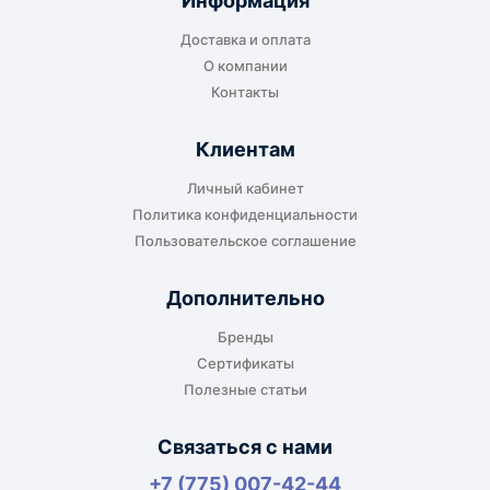
Информация
транспортной компании в городе получателя
Доставка и оплата
или ближайшем доступном пункте выдачи.
О компании
Контакты
Клиентам
До адреса клиента
Личный кабинет
Подходит, если нужно доставить
Политика конфиденциальности
оборудование прямо на объект, склад,
Пользовательское соглашение
производство или в офис. Возможность
адресной доставки зависит от города, веса и
Дополнительно
габаритов груза.
Бренды
Сертификаты
Полезные статьи
Отдельный транспорт
Связаться с нами
Для крупногабаритных, тяжёлых или
+7 (775) 007-42-44