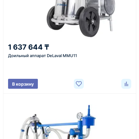
Казахстан и СНГ
доставка оборудования в разные города и
регионы
От 7–14 дней
1 637 644 ₸
средний срок доставки по большинству поставок
Доильный аппарат DeLaval MMU11
Фото/видео
В корзину
проверка товара перед отправкой клиенту
Документы
счёт, договор, накладные и сопроводительные
материалы