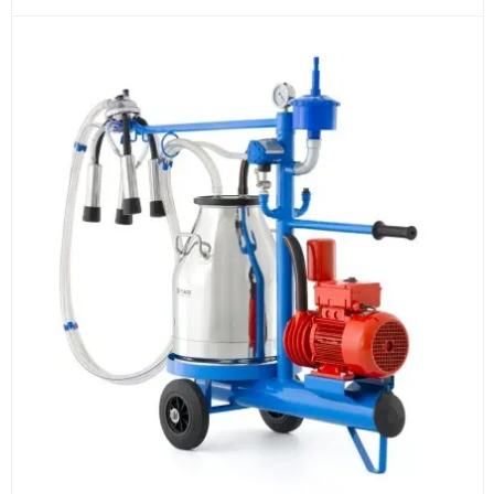
3
Расчёт
Подбираем оборудование, рассчитываем
стоимость товара и ориентировочную стоимость
доставки.
4
Счёт и оплата
Согласовываем условия, готовим счёт, договор
или спецификацию и принимаем оплату по
реквизитам.
5