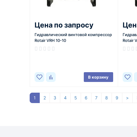
Цена по запросу
Цен
Гидравлический винтовой компрессор
Гидрав
Rotair VRH 10-10
Rotair 
В корзину
1
2
3
4
5
6
7
8
9
>