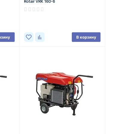
Rotair VRK 160-6
рзину
В корзину