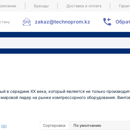
компании
Бренды
Доставка и оплата
Гаран
zakaz@technoprom.kz
Обрат
стану
ый в середине XX века, который является не только производит
о мировой лидер на рынке компрессорного оборудования. Винт
Сортировка:
 (0)