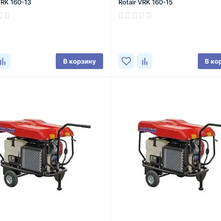
VRK 160-13
Rotair VRK 160-15
В корзину
В ко