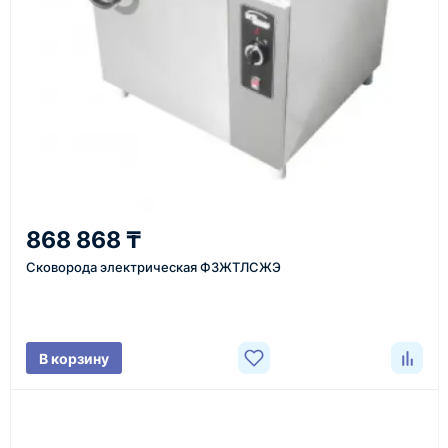
или через онлайн-форму запроса обратного звонка.
Казахстан и СНГ
доставка оборудования в разные города и
регионы
От 7–14 дней
868 868 ₸
средний срок доставки по большинству поставок
Сковорода электрическая Ф3ЖТЛСЖЭ
Фото/видео
В корзину
проверка товара перед отправкой клиенту
Документы