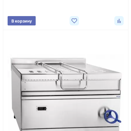
характеристики товара, город доставки и условия
поставки.
В корзину
3
Расчёт
Подбираем оборудование, рассчитываем
стоимость товара и ориентировочную стоимость
доставки.
4
Счёт и оплата
Согласовываем условия, готовим счёт, договор
или спецификацию и принимаем оплату по
реквизитам.