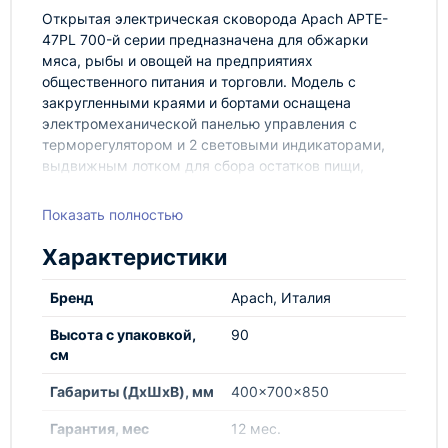
Открытая электрическая сковорода Apach APTE-
47PL 700-й серии предназначена для обжарки
мяса, рыбы и овощей на предприятиях
общественного питания и торговли. Модель с
закругленными краями и бортами оснащена
электромеханической панелью управления с
терморегулятором и 2 световыми индикаторами,
выдвижным лотком для сбора остатков пищи,
масла и жира и открытой подставкой с
регулируемыми по высоте ножками. Корпус,
Показать полностью
рабочая поверхность, панель управления и
вытяжная решетка выполнены из нержавеющей
Характеристики
стали AISI 304, боковые и задняя панели - из
нержавеющей стали AISI 430, лоток - из
Бренд
Apach, Италия
нержавеющей стали
Высота с упаковкой,
90
см
Габариты (ДхШхВ), мм
400x700x850
Гарантия, мес
12 мес.