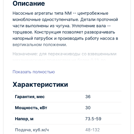
Описание
Насосные агрегаты типа NM -- центробежные
моноблочные одноступенчатые. Детали проточной
части выполнены из чугуна. Уплотнение вала --
торцевое. Конструкция позволяет разворачивать
напорный патрубок и производить работу насоса в
вертикальном положении.
Назначение: для перекачкиводы со взвешенными
механическими примесями не более 0,1% по
объему, с размером частиц не более 0,2 мм. и
Показать полностью
температурой от 0 до 90 0С.
Характеристики
Гарантия, мес
36
Мощность, кВт
30
Напор, м
73.5-59
Подача, куб.м/ч
48-132