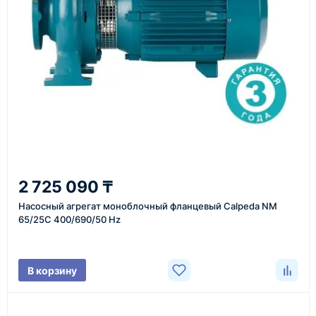
инструменты по номеру телефона в шапке сайта
или через онлайн-форму запроса обратного звонка.
Казахстан и СНГ
доставка оборудования в разные города и
регионы
От 7–14 дней
2 725 090 ₸
средний срок доставки по большинству поставок
Насосный агрегат моноблочный фланцевый Calpeda NM
65/25C 400/690/50 Hz
Фото/видео
В корзину
проверка товара перед отправкой клиенту