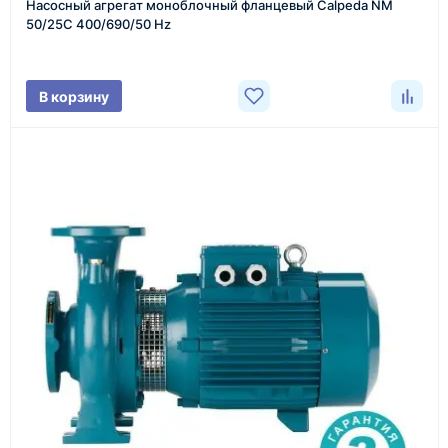
Насосный агрегат моноблочный фланцевый Calpeda NM
Менеджер связывается с вами, уточняет
50/25C 400/690/50 Hz
характеристики товара, город доставки и условия
поставки.
В корзину
3
Расчёт
Подбираем оборудование, рассчитываем
стоимость товара и ориентировочную стоимость
доставки.
4
Счёт и оплата
Согласовываем условия, готовим счёт, договор
или спецификацию и принимаем оплату по