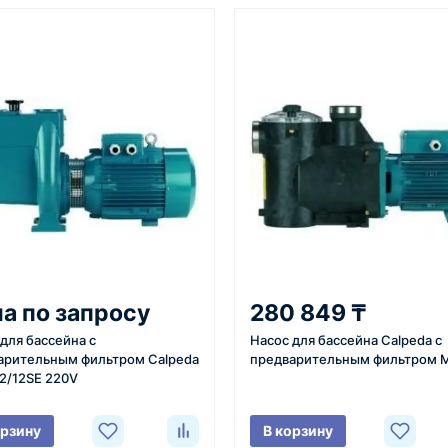
От 7–14 дней
Фото/видео
средний срок доставки по
проверка товара перед отпра
большинству поставок
клиенту
3
4
 задачи
Расчёт
Счёт и опл
вязывается с
Подбираем
Согласовывае
а по запросу
280 849 ₸
яет
оборудование,
готовим счёт,
для бассейна с
Насос для бассейна Calpeda с
ики товара,
рассчитываем стоимость
спецификаци
арительным фильтром Calpeda
предварительным фильтром 
вки и условия
товара и
принимаем о
2/12SE 220V
ориентировочную
реквизитам.
стоимость доставки.
орзину
В корзину