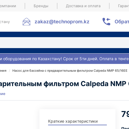
компании
Бренды
Доставка и оплата
Гаран
zakaz@technoprom.kz
Обрат
стану
и оборудования по Казахстану! Срок от 5ти дней. Оплата в тенге
ения
Насос для бассейна с предварительным фильтром Calpeda NMP 65/16EE
варительным фильтром Calpeda NMP 
ние
7
Краткие характеристики
Про