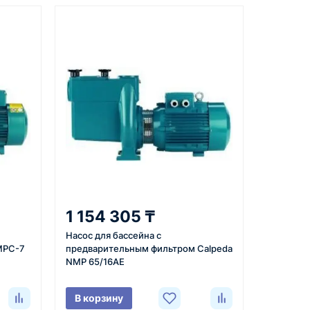
Документы
вкой
счёт, договор, накладные и
сопроводительные материалы
5
ата
Отправка
м условия,
Проверяем товар перед
1 154 305 ₸
 договор или
отправкой, организуем
Насос для бассейна с
ю и
доставку и передаём
MPC-7
предварительным фильтром Calpeda
плату по
клиенту данные по
NMP 65/16AE
отгрузке.
В корзину