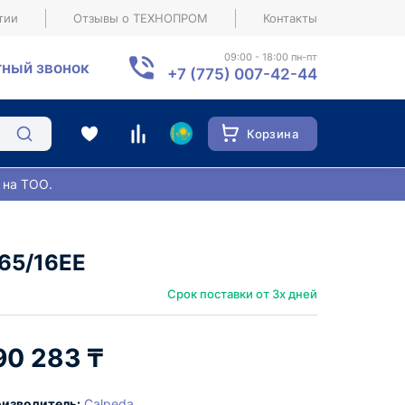
тии
Отзывы о ТЕХНОПРОМ
Контакты
09:00 - 18:00 пн-пт
ный звонок
+7 (775) 007-42-44
Корзина
 на ТОО.
65/16EE
Срок поставки от 3х дней
90 283 ₸
изводитель:
Calpeda