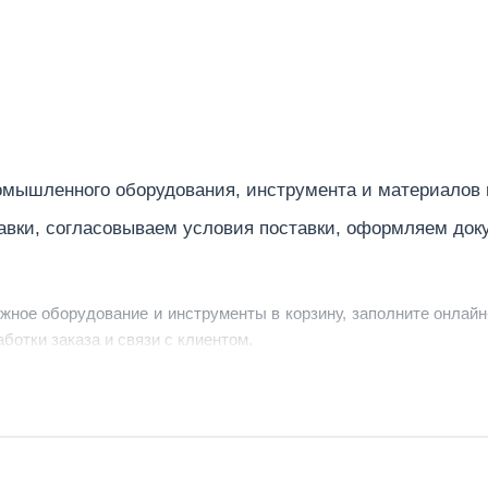
мышленного оборудования, инструмента и материалов
авки, согласовываем условия поставки, оформляем док
ужное оборудование и инструменты в корзину, заполните онлайн
ботки заказа и связи с клиентом.
ердить заявку, уточнить детали, рассчитать стоимость поставк
струменты по номеру телефона в шапке сайта или через онлайн