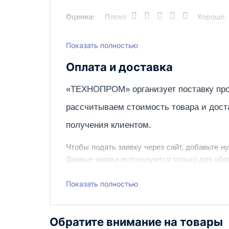
Оценка:
Плохо
Хорошо
Показать полностью
Написать отзыв
Оплата и доставка
«ТЕХНОПРОМ» организует поставку про
рассчитываем стоимость товара и дост
получения клиентом.
Чтобы подать заявку через сайт, добавьте н
Данные заявки используются только для обра
Наш сотрудник свяжется с вами, чтобы подтв
Показать полностью
Также вы можете заказать оборудование и ин
Обратите внимание на товары