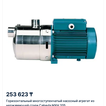
счёт, договор, накладные и сопроводительные
материалы
Как оформить заказ
1
Заявка
Оставьте заявку на сайте, по телефону или через
форму обратного звонка.
2
253 623 ₸
Уточнение задачи
Горизонтальный многоступенчатый насосный агрегат из
Менеджер связывается с вами, уточняет
нержавеющей стали Calpeda MXH 205