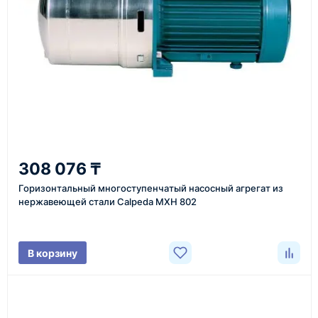
или через онлайн-форму запроса обратного звонка.
Казахстан и СНГ
доставка оборудования в разные города и
регионы
От 7–14 дней
308 076 ₸
средний срок доставки по большинству поставок
Горизонтальный многоступенчатый насосный агрегат из
нержавеющей стали Calpeda MXH 802
Фото/видео
В корзину
проверка товара перед отправкой клиенту
Документы