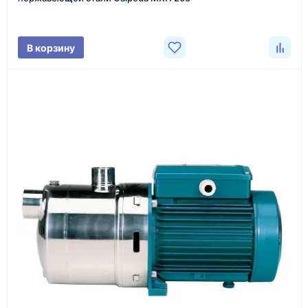
характеристики товара, город доставки и условия
поставки.
В корзину
3
Расчёт
Подбираем оборудование, рассчитываем
стоимость товара и ориентировочную стоимость
доставки.
4
Счёт и оплата
Согласовываем условия, готовим счёт, договор
или спецификацию и принимаем оплату по
реквизитам.