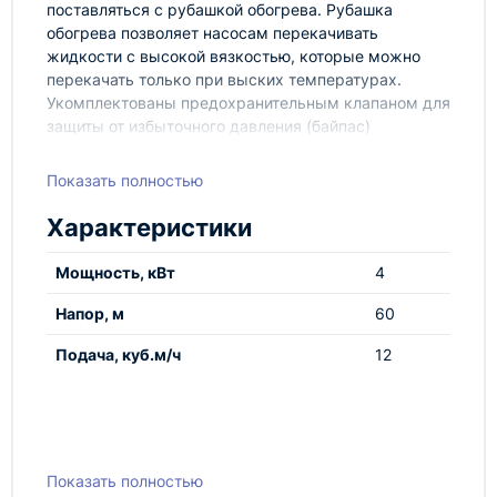
поставляться с рубашкой обогрева. Рубашка
обогрева позволяет насосам перекачивать
жидкости с высокой вязкостью, которые можно
перекачать только при выских температурах.
Укомплектованы предохранительным клапаном для
защиты от избыточного давления (байпас)
НАЗНАЧЕНИЕ: для перекачивания горячих масел (с
Показать полностью
температурой до +300 С), битумов, солярки и
других смазочных жидкостей.
Характеристики
Насос типа FAМ состоит из:
Мощность, кВт
4
Корпус насоса - чугун G25, шестерни -
специально подготовленная сталь,
Напор, м
60
самосмазывающиеся подшипники и
сальниковые уплотнения для работы в
Подача, куб.м/ч
12
тяжелых условиях.
Защита муфты двигателя.
Эластичная муфта.
Асинхронный трехфазный двигатель.
Показать полностью