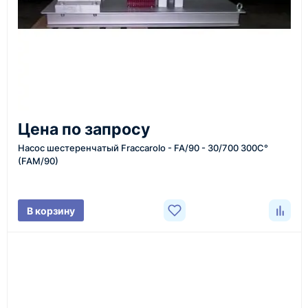
Казахстан и СНГ
доставка оборудования в разные города и
регионы
От 7–14 дней
Цена по запросу
средний срок доставки по большинству поставок
Насос шестеренчатый Fraccarolo - FA/90 - 30/700 300C°
(FAM/90)
Фото/видео
В корзину
проверка товара перед отправкой клиенту
Документы
счёт, договор, накладные и сопроводительные
материалы