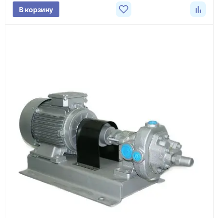
В корзину
3
Расчёт
Подбираем оборудование, рассчитываем
стоимость товара и ориентировочную стоимость
доставки.
4
Счёт и оплата
Согласовываем условия, готовим счёт, договор
или спецификацию и принимаем оплату по
реквизитам.