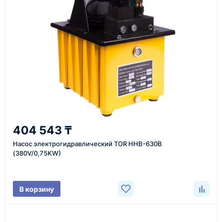
инструменты по номеру телефона в шапке сайта
или через онлайн-форму запроса обратного звонка.
Казахстан и СНГ
доставка оборудования в разные города и
регионы
От 7–14 дней
404 543 ₸
средний срок доставки по большинству поставок
Насос электрогидравлический TOR HHB-630B
(380V/0,75KW)
Фото/видео
В корзину
проверка товара перед отправкой клиенту