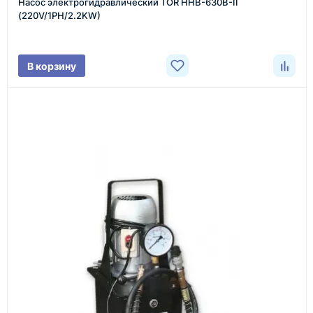
Насос электрогидравлический TOR HHB-630B-II
Менеджер связывается с вами, уточняет
(220V/1PH/2.2KW)
характеристики товара, город доставки и условия
поставки.
В корзину
3
Расчёт
Подбираем оборудование, рассчитываем
стоимость товара и ориентировочную стоимость
доставки.
4
Счёт и оплата
Согласовываем условия, готовим счёт, договор
или спецификацию и принимаем оплату по