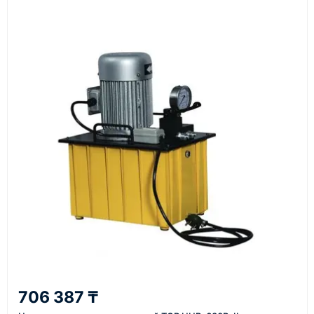
Документы
счёт, договор, накладные и сопроводительные
материалы
Как оформить заказ
1
Заявка
Оставьте заявку на сайте, по телефону или через
форму обратного звонка.
2
706 387 ₸
Уточнение задачи