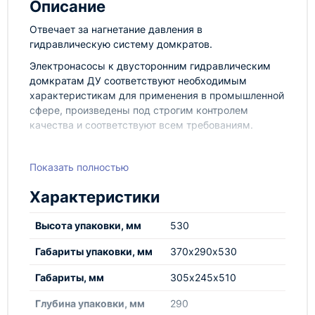
Описание
Отвечает за нагнетание давления в
гидравлическую систему домкратов.
Электронасосы к двусторонним гидравлическим
домкратам ДУ соответствуют необходимым
характеристикам для применения в промышленной
сфере, произведены под строгим контролем
качества и соответствуют всем требованиям.
Показать полностью
Оборудование марки TOR, представленное в
Характеристики
России и странах ЕАЭС, производится по
российским Техническим условиям, полностью
Высота упаковки, мм
530
соответствует Техническому регламенту
Таможенного союза ТР ТС 010/2011 «О
Габариты упаковки, мм
370х290х530
безопасности машин и оборудования», проходит
Габариты, мм
305х245х510
испытания в лаборатории УралНИИЛП и имеет
декларации соответствия.
Глубина упаковки, мм
290