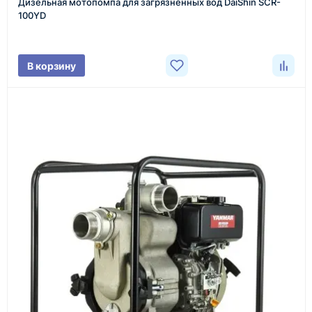
Дизельная мотопомпа для загрязненных вод DaiShin SCR-
Менеджер связывается с вами, уточняет
100YD
характеристики товара, город доставки и условия
поставки.
В корзину
3
Расчёт
Подбираем оборудование, рассчитываем
стоимость товара и ориентировочную стоимость
доставки.
4
Счёт и оплата
Согласовываем условия, готовим счёт, договор
или спецификацию и принимаем оплату по