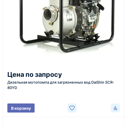
инструменты по номеру телефона в шапке сайта
или через онлайн-форму запроса обратного звонка.
Казахстан и СНГ
доставка оборудования в разные города и
регионы
От 7–14 дней
Цена по запросу
средний срок доставки по большинству поставок
Дизельная мотопомпа для загрязненных вод DaiShin SCR-
80YD
Фото/видео
В корзину
проверка товара перед отправкой клиенту