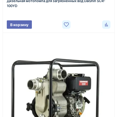
Дизельная мотопомпа для загрязненных вод DaiShin SCR-
Менеджер связывается с вами, уточняет
100YD
характеристики товара, город доставки и условия
поставки.
В корзину
3
Расчёт
Подбираем оборудование, рассчитываем
стоимость товара и ориентировочную стоимость
доставки.
4
Счёт и оплата
Согласовываем условия, готовим счёт, договор
или спецификацию и принимаем оплату по