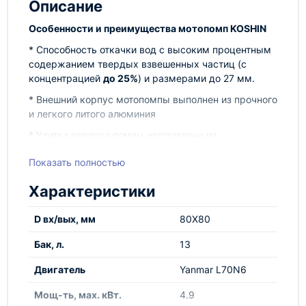
Описание
Особенности и преимущества мотопомп KOSHIN
* Способность откачки вод с высоким процентным
содержанием твердых взвешенных частиц (с
концентрацией
до 25%
) и размерами до 27 мм.
* Внешний корпус мотопомпы выполнен из прочного
и легкого литого алюминия
* Улитка корпуса помпы изготовлена из
высокопрочного чугуна с добавлением
Показать полностью
шаровидного графита в 6,5 раз более износостойка
по сравнению с улиткой из обычного чугуна
Характеристики
* Крыльчатка (рабочее колесо) из хромистого
высоко-легированного чугуна в 12 раз более
D вх/вых, мм
80X80
износостойкого в сравнении со стандартной
чугунной крыльчаткой
Бак, л.
13
* Торцевое уплотнение из карбида кремния (SIC)
Двигатель
Yanmar L70N6
служит в 4-5 раз дольше по сравнению с
углекерамическим торцевым уплотнением.
Мощ-ть, мax. кВт.
4.9