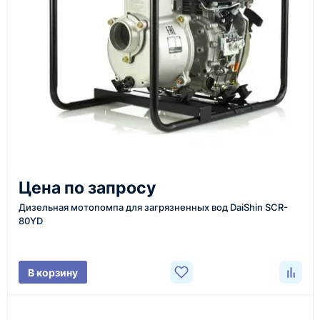
инструменты по номеру телефона в шапке сайта
или через онлайн-форму запроса обратного звонка.
Казахстан и СНГ
доставка оборудования в разные города и
регионы
От 7–14 дней
Цена по запросу
средний срок доставки по большинству поставок
Дизельная мотопомпа для загрязненных вод DaiShin SCR-
80YD
Фото/видео
В корзину
проверка товара перед отправкой клиенту