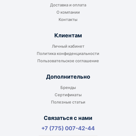
Доставка и оплата
или ближайшем доступном пункте выдачи.
О компании
Контакты
Клиентам
До адреса клиента
Личный кабинет
Подходит, если нужно доставить
Политика конфиденциальности
оборудование прямо на объект, склад,
Пользовательское соглашение
производство или в офис. Возможность
адресной доставки зависит от города, веса и
Дополнительно
габаритов груза.
Бренды
Сертификаты
Полезные статьи
Отдельный транспорт
Связаться с нами
Для крупногабаритных, тяжёлых или
+7 (775) 007-42-44
нестандартных грузов доставка