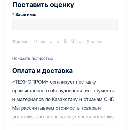
Макс. температура
40 °С
Поставить оценку
воды
Ваше имя:
Область применения
Полупромышленное
оборудование
Применение и
Системы водоснабжения
соответствие
Оценка:
Плохо
Хорошо
Серия
F76S
Показать полностью
Написать отзыв
Страна
ГЕРМАНИЯ
производства
Оплата и доставка
Ширина товара
0.532 м
Отправить
«ТЕХНОПРОМ» организует поставку
промышленного оборудования, инструмента
и материалов по
Казахстану
и странам СНГ.
Мы рассчитываем стоимость товара и
доставки, согласовываем условия поставки,
оформляем документы и сопровождаем заказ