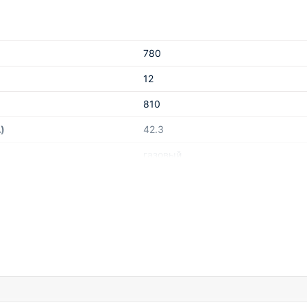
780
12
810
)
42.3
газовый
220/50
1500
TH
горизонтально
IP42
Россия, Санкт-Петербург и Ленин