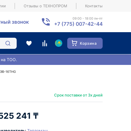
тии
Отзывы о ТЕХНОПРОМ
Контакты
09:00 - 18:00 пн-пт
ный звонок
+7 (775) 007-42-44
Корзина
 на ТОО.
КЭВ-16THG
Срок поставки от 3х дней
 525 241 ₸
изводитель:
Тепломаш