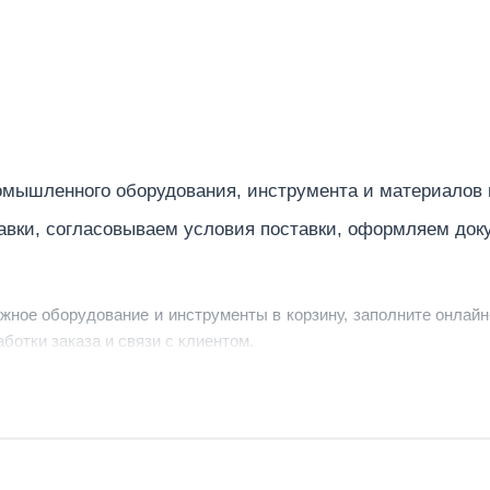
16
Промышленный
белый
356
мышленного оборудования, инструмента и материалов
, м
12
авки, согласовываем условия поставки, оформляем док
54
ужное оборудование и инструменты в корзину, заполните онлайн
ботки заказа и связи с клиентом.
ердить заявку, уточнить детали, рассчитать стоимость поставк
струменты по номеру телефона в шапке сайта или через онлайн