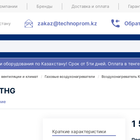
компании
Бренды
Доставка и оплата
Гаран
zakaz@technoprom.kz
Обрат
стану
и оборудования по Казахстану! Срок от 5ти дней. Оплата в тенге
 вентиляции и климат
Газовые воздухонагреватели
Воздухонагреватель 
6THG
ние
1
Краткие характеристики
Про