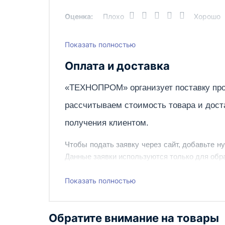
Оценка:
Плохо
Хорошо
Тепловая мощность (кВт)
Тип
Показать полностью
Написать отзыв
Цвет
Оплата и доставка
Ширина, мм
«ТЕХНОПРОМ» организует поставку про
Эффективная длина изотермической струи
рассчитываем стоимость товара и дост
Вес, кг
получения клиентом.
Чтобы подать заявку через сайт, добавьте н
Данные заявки используются только для обра
Наш сотрудник свяжется с вами, чтобы подтв
Показать полностью
Также вы можете заказать оборудование и ин
Обратите внимание на товары