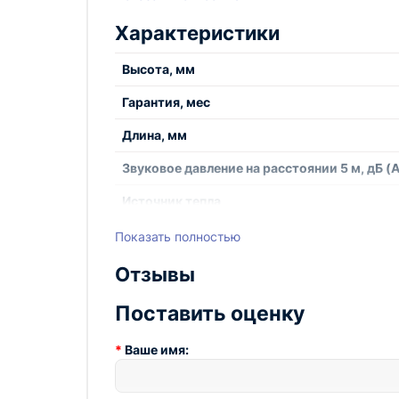
Характеристики
Высота, мм
Гарантия, мес
Длина, мм
Звуковое давление на расстоянии 5 м, дБ (A
Источник тепла
Параметры питающей сети, В/Гц
Показать полностью
Расход воздуха, м3/час
Отзывы
Серия
Поставить оценку
Способ установки
Ваше имя:
Степень защиты
Страна производства