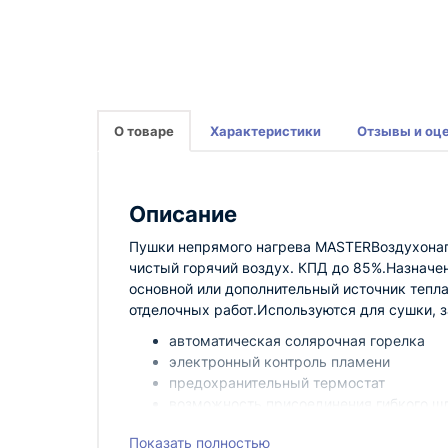
О товаре
Характеристики
Отзывы и оц
Описание
Пушки непрямого нагрева MASTERВоздухонагр
чистый горячий воздух. КПД до 85%.Назначе
основной или дополнительный источник тепла
отделочных работ.Используются для сушки, з
автоматическая солярочная горелка
электронный контроль пламени
предохранительный термостат
возможность присоединения гибкого ш
2 топливных фильта
Показать полностью
клемма подсоединения к термостату и