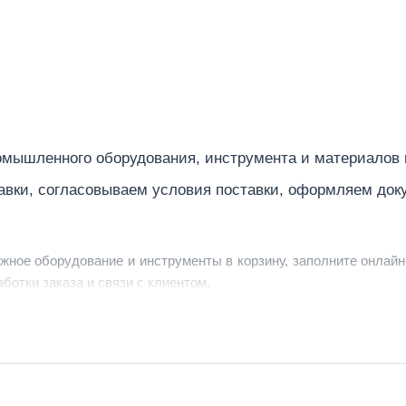
мышленного оборудования, инструмента и материалов
авки, согласовываем условия поставки, оформляем док
ужное оборудование и инструменты в корзину, заполните онлайн
ботки заказа и связи с клиентом.
ердить заявку, уточнить детали, рассчитать стоимость поставк
струменты по номеру телефона в шапке сайта или через онлайн