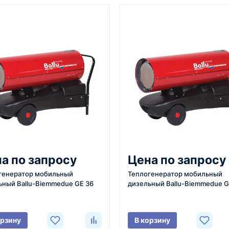
От 7–14 дней
Фото/видео
средний срок доставки по
проверка товара перед отпра
большинству поставок
клиенту
3
4
 задачи
Расчёт
Счёт и опл
вязывается с
Подбираем
Согласовывае
а по запросу
Цена по запросу
яет
оборудование,
готовим счёт,
генератор мобильный
Теплогенератор мобильный
ики товара,
рассчитываем стоимость
спецификаци
ьный Ballu-Biemmedue GE 36
дизельный Ballu-Biemmedue G
вки и условия
товара и
принимаем о
ориентировочную
реквизитам.
стоимость доставки.
орзину
В корзину