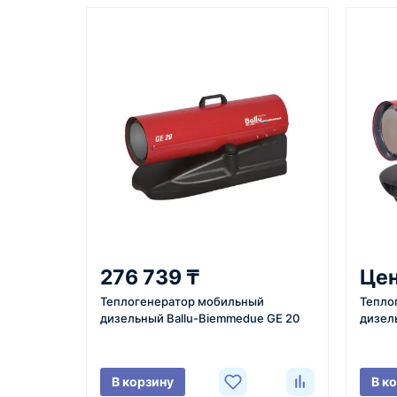
Казахстан и СНГ
доставка оборудования в разные
города и регионы
Как оформить заказ
1
2
Заявка
Уточнение
Оставьте заявку на сайте,
Менеджер с
276 739 ₸
Цен
по телефону или через
вами, уточн
Теплогенератор мобильный
Тепло
форму обратного звонка.
характерист
дизельный Ballu-Biemmedue GE 20
дизел
город доста
поставки.
В корзину
В к