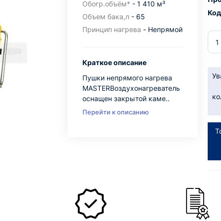
Обогр.объём*
- 1 410 м³
Код
Объем бака,л
- 65
Принцип нагрева
- Непрямой
Краткое описание
Ув
Пушки непрямого нагрева
MASTERВоздухонагреватель
ко
оснащен закрытой каме..
Перейти к описанию
Т