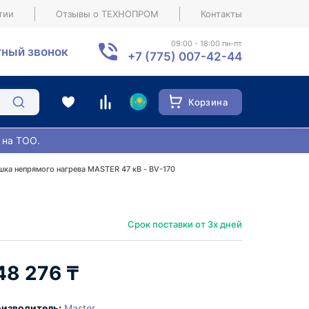
тии
Отзывы о ТЕХНОПРОМ
Контакты
09:00 - 18:00 пн-пт
ный звонок
+7 (775) 007-42-44
Корзина
 на ТОО.
шка непрямого нагрева MASTER 47 кВ - BV-170
Срок поставки от 3х дней
48 276 ₸
изводитель:
Master