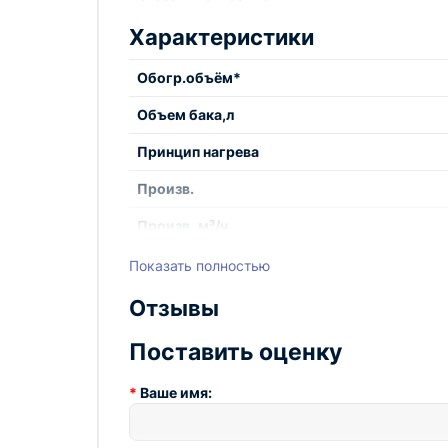
электрический кабель с разъемом (шт
Характеристики
камера сгорания из нержавеющей стал
Обогр.объём*
Объем бака,л
Принцип нагрева
Произв.
Произв.,м³/ч
Расход,кг/ч
Показать полностью
Страна производства
Отзывы
Тепловая мощн.
Поставить оценку
Ваше имя: