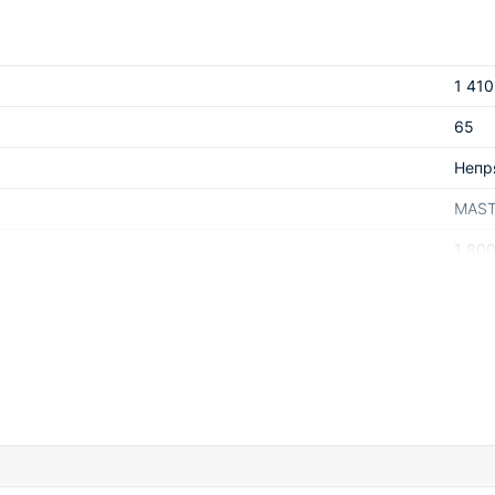
екером)
и
1 410
65
Непр
MAS
1 80
3,90
Итал
47 к