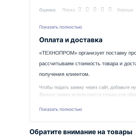
Оценка:
Плохо
Хорошо
Показать полностью
Написать отзыв
Оплата и доставка
«ТЕХНОПРОМ» организует поставку про
рассчитываем стоимость товара и дост
получения клиентом.
Чтобы подать заявку через сайт, добавьте н
Данные заявки используются только для обра
Наш сотрудник свяжется с вами, чтобы подтв
Показать полностью
Также вы можете заказать оборудование и ин
Обратите внимание на товары