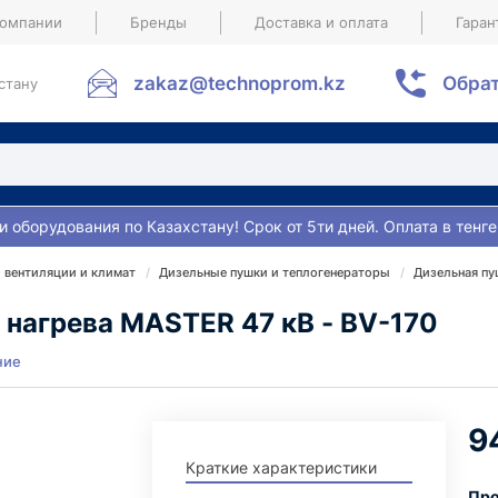
компании
Бренды
Доставка и оплата
Гаран
zakaz@technoprom.kz
Обрат
стану
и оборудования по Казахстану! Срок от 5ти дней. Оплата в тенге
 вентиляции и климат
Дизельные пушки и теплогенераторы
Дизельная пу
 нагрева MASTER 47 кВ - BV-170
ние
9
Краткие характеристики
Про