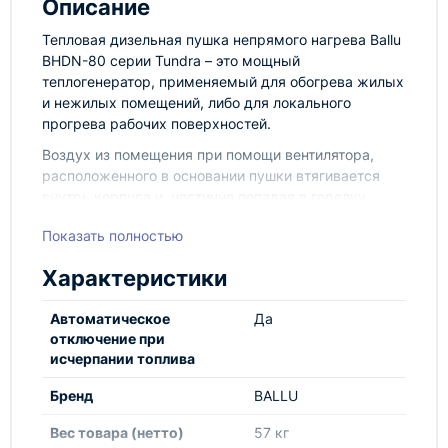
Описание
Тепловая дизельная пушка непрямого нагрева Ballu
BHDN-80 серии Tundra – это мощный
теплогенератор, применяемый для обогрева жилых
и нежилых помещений, либо для локального
прогрева рабочих поверхностей.
Воздух из помещения при помощи вентилятора,
расположенного в основании пушки втягивается
внутрь корпуса и, частично попадая в горелку
теплообменника, который является камерой
Показать полностью
сгорания, смешивается с распылённым форсункой
дизельным топливом, образуя воздушно-топливную
Характеристики
смесь, которая автоматически поджигается
посредством 12kV электродов. Нагретый воздух
Автоматическое
Да
вместе с продуктами сгорания, пройдя через
отключение при
теплообменник- выбрасывается наружу из
исчерпании топлива
дымохода, расположенного в верхней части
корпуса пушки. Весь остальной объём воздуха,
Бренд
BALLU
обтекая теплообменник нагревается и
выбрасывается в обогреваемое помещение, не
Вес товара (нетто)
57 кг