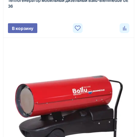
Теплогенератор мобильный дизельный Ballu-Biemmedue GE
Менеджер связывается с вами, уточняет
36
характеристики товара, город доставки и условия
поставки.
В корзину
3
Расчёт
Подбираем оборудование, рассчитываем
стоимость товара и ориентировочную стоимость
доставки.
4
Счёт и оплата
Согласовываем условия, готовим счёт, договор
или спецификацию и принимаем оплату по