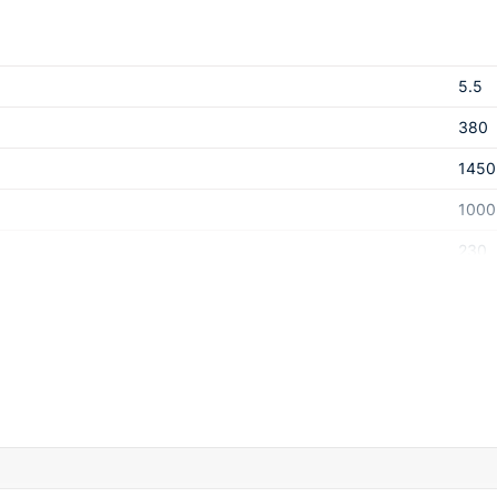
5.5
380
1450
1000
230
710x
50