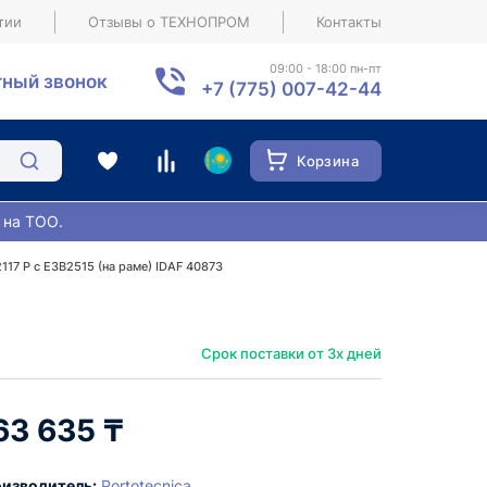
тии
Отзывы о ТЕХНОПРОМ
Контакты
09:00 - 18:00 пн-пт
ный звонок
+7 (775) 007-42-44
Корзина
 на ТОО.
117 P c E3B2515 (на раме) IDAF 40873
Срок поставки от 3х дней
63 635 ₸
изводитель:
Portotecnica