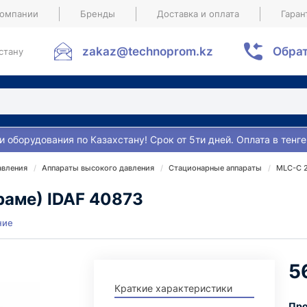
компании
Бренды
Доставка и оплата
Гаран
zakaz@technoprom.kz
Обрат
стану
и оборудования по Казахстану! Срок от 5ти дней. Оплата в тенге
авления
Аппараты высокого давления
Стационарные аппараты
MLC-C 2
 раме) IDAF 40873
ние
5
Краткие характеристики
Про