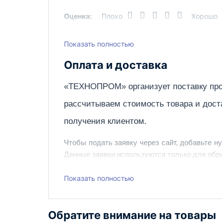
Оценка:
Плохо
Хорошо
Показать полностью
Написать отзыв
Оплата и доставка
«ТЕХНОПРОМ» организует поставку про
рассчитываем стоимость товара и дост
получения клиентом.
Чтобы подать заявку через сайт, добавьте н
Данные заявки используются только для обра
Наш сотрудник свяжется с вами, чтобы подтв
Показать полностью
Также вы можете заказать оборудование и ин
Обратите внимание на товары