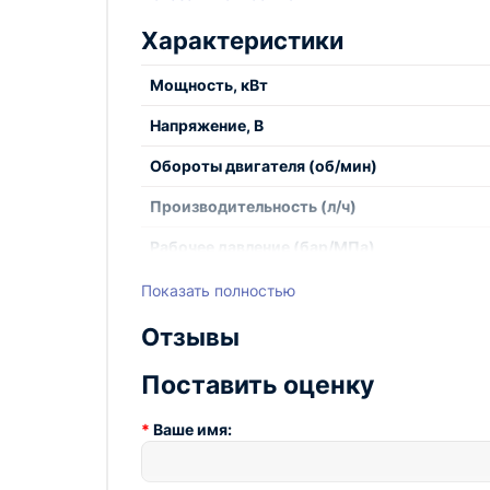
Характеристики
Мощность, кВт
Напряжение, В
Обороты двигателя (об/мин)
Производительность (л/ч)
Рабочее давление (бар/МПа)
Размеры (ДхШхВ)
Показать полностью
Вес, кг
Отзывы
Поставить оценку
Ваше имя: