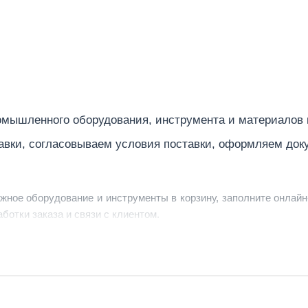
мышленного оборудования, инструмента и материалов
авки, согласовываем условия поставки, оформляем док
ужное оборудование и инструменты в корзину, заполните онлайн
ботки заказа и связи с клиентом.
ердить заявку, уточнить детали, рассчитать стоимость поставк
струменты по номеру телефона в шапке сайта или через онлайн