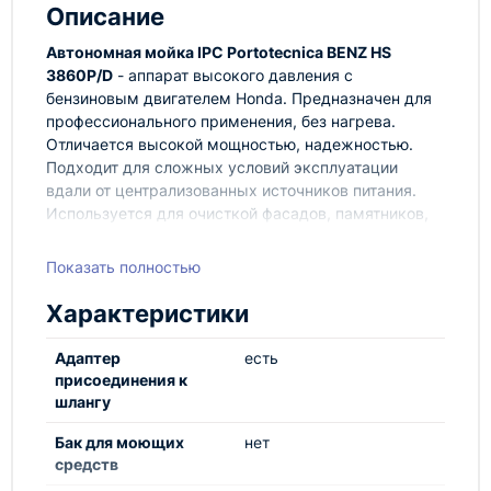
Описание
Автономная мойка IPC Portotecnica BENZ HS
3860P/D
- аппарат высокого давления с
бензиновым двигателем Honda. Предназначен для
профессионального применения, без нагрева.
Отличается высокой мощностью, надежностью.
Подходит для сложных условий эксплуатации
вдали от централизованных источников питания.
Используется для очисткой фасадов, памятников,
автобусных остановок, уборке парков. Удобен для
служб, работающих в удаленных местах.
Показать полностью
Характеристики
Преимущества автономной мойки IPC
Portotecnica BENZ HS 3860P/D:
Адаптер
есть
присоединения к
Бензиновый двигатель Honda GX.
шлангу
3-х поршневой латунный насос со
встроенным клапаном By-Pass.
Бак для моющих
нет
Поршни с керамическим покрытием.
средств
Антивибрационная система, повышающая