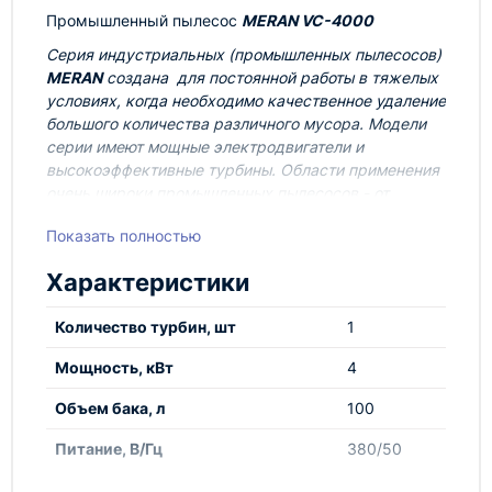
Промышленный пылесос
MERAN VC-4000
Cерия индустриальных (промышленных пылесосов)
MERAN
создана для постоянной работы в тяжелых
условиях, когда необходимо качественное удаление
большого количества различного мусора. Модели
серии имеют мощные электродвигатели и
высокоэффективные турбины. Области применения
очень широки промышленных пылесосов - от
автомоек и текстильных фабрик, до
Показать полностью
металлообрабатывающих предприятий и
строительных объектов!
Характеристики
MERAN VC-4000
это промышленный пылесос для
сбора сухого мусора и жидкостей (опция),
Количество турбин, шт
1
оборудованный эффективной одноступенчатой
турбиной мощностью 4 кВ в литом алюминиевом
Мощность, кВт
4
корпусе с трехфазным электродвигателем 380 В, в
Объем бака, л
100
верхней части пылесоса. Промышленный пылесос
MERAN VC-4000
предназначен для сбора сухого и
Питание, В/Гц
380/50
влажного мусора и отходов, жидкости в
производстве машин и оборудования,