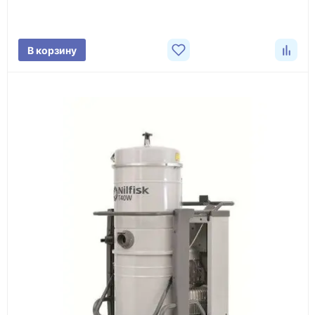
характеристики товара, город доставки и условия
поставки.
В корзину
3
Расчёт
Подбираем оборудование, рассчитываем
стоимость товара и ориентировочную стоимость
доставки.
4
Счёт и оплата
Согласовываем условия, готовим счёт, договор
или спецификацию и принимаем оплату по
реквизитам.