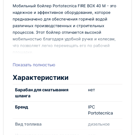
Мобильный бойлер Portotecnica FIRE BOX 40 M - это
надежное и эффективное оборудование, которое
предназначено для обеспечения горячей водой
различных производственных и строительных
процессов. Этот бойлер отличается высокой
мобильностью благодаря удобной ручке и колесам,
что позволяет легко перемещать его по рабочей
площадке.
Благодаря мощности 40 кВт и производительности
Показать полностью
700 л/ч, мобильный бойлер Portotecnica FIRE BOX
40 M способен быстро нагревать воду до
Характеристики
необходимой температуры, обеспечивая
комфортные условия работы. Компактные размеры
Барабан для сматывания
нет
и простота в использовании делают его идеальным
шланга
выбором для различных отраслей
промышленности.
Бренд
IPC
Преимущества:
Portotecnica
Мощность: 40 кВт
Вид топлива
дизельное
Производительность: 700 л/ч