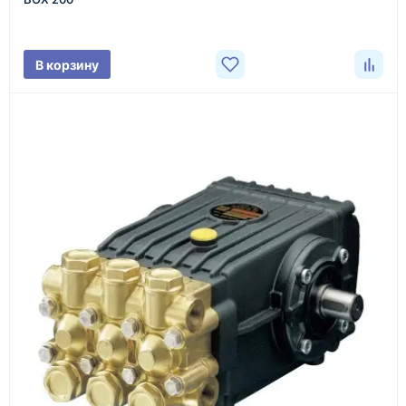
характеристики товара, город доставки и условия
поставки.
В корзину
3
Расчёт
Подбираем оборудование, рассчитываем
стоимость товара и ориентировочную стоимость
доставки.
4
Счёт и оплата
Согласовываем условия, готовим счёт, договор
или спецификацию и принимаем оплату по
реквизитам.