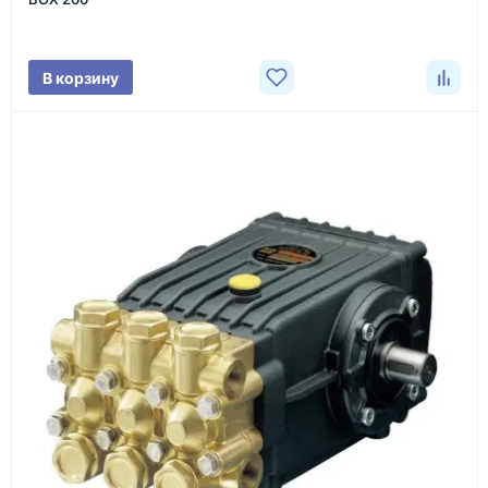
характеристики товара, город доставки и условия
поставки.
В корзину
3
Расчёт
Подбираем оборудование, рассчитываем
стоимость товара и ориентировочную стоимость
доставки.
4
Счёт и оплата
Согласовываем условия, готовим счёт, договор
или спецификацию и принимаем оплату по
реквизитам.