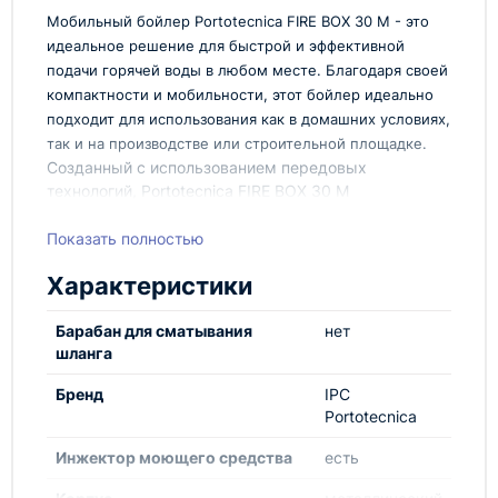
Мобильный бойлер Portotecnica FIRE BOX 30 M - это
идеальное решение для быстрой и эффективной
подачи горячей воды в любом месте. Благодаря своей
компактности и мобильности, этот бойлер идеально
подходит для использования как в домашних условиях,
так и на производстве или строительной площадке.
Созданный с использованием передовых
технологий, Portotecnica FIRE BOX 30 M
обеспечивает надежную и стабильную работу в
течение длительного времени. Высокая
Показать полностью
производительность и эффективность делают его
Характеристики
незаменимым помощником в решении различных
задач, связанных с нагревом воды.
Барабан для сматывания
нет
Преимущества:
шланга
Высокая мощность и быстрый нагрев воды
Бренд
IPC
Компактные размеры и удобная мобильность
Portotecnica
Простота в использовании и обслуживании
Надежность и долговечность конструкции
Инжектор моющего средства
есть
Portotecnica FIRE BOX 30 M предлагается к продаже