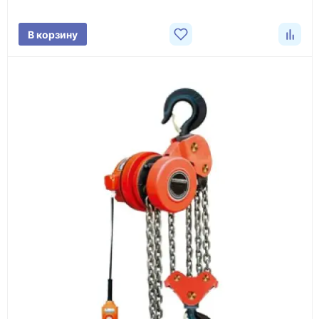
поставки.
В корзину
3
Расчёт
Подбираем оборудование, рассчитываем
стоимость товара и ориентировочную стоимость
доставки.
4
Счёт и оплата
Согласовываем условия, готовим счёт, договор
или спецификацию и принимаем оплату по
реквизитам.