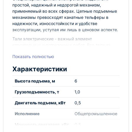
простой, надежный и недорогой механизм,
применяемый во всех сферах. Цепные подъемные
механизмы превосходят канатные тельферы в
надежности, износостойкости и удобстве
эксплуатации, уступая им лишь в ценовом аспекте.
Тали электрические - важный элемент
строительных и погрузочных работ. Все тали из
ассортимента нашего магазина имеют высокое
Показать полностью
качество и могут использоваться даже в самых
сложных условиях - на открытом пространстве и
Характеристики
при низких температурах. Существуют разные
виды электрических талей, предназначенные для
Высота подъема, м
6
разных условий работы. Чаще всего, тали
разделяются по принципу управления.
Грузоподъемность, т
1,0
Двигатель подъема, кВт
0,5
Исполнение
Общепромышленное
Оборудование марки TOR, представленное в
России и странах ЕАЭС, производится по
Мощность двигателя, кВт
0,5
российским Техническим условиям, полностью