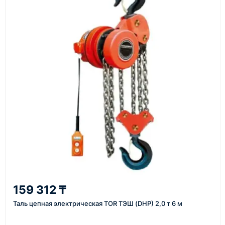
материалы
Как оформить заказ
1
Заявка
Оставьте заявку на сайте, по телефону или через
форму обратного звонка.
2
159 312 ₸
Уточнение задачи
Таль цепная электрическая TOR ТЭШ (DHP) 2,0 т 6 м
Менеджер связывается с вами, уточняет
характеристики товара, город доставки и условия