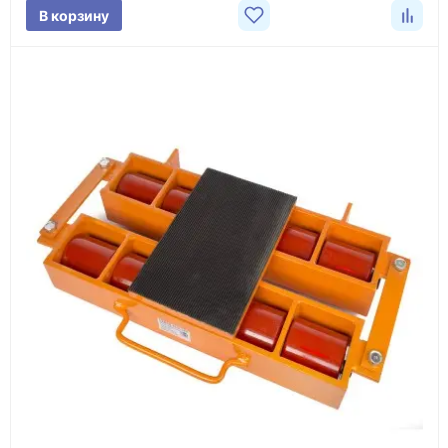
В корзину
3
Расчёт
Подбираем оборудование, рассчитываем
стоимость товара и ориентировочную стоимость
доставки.
4
Счёт и оплата
Согласовываем условия, готовим счёт, договор
или спецификацию и принимаем оплату по
реквизитам.