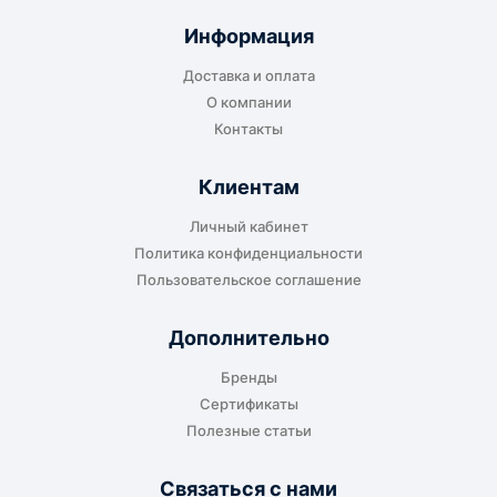
отправляется до складского терминала
Информация
транспортной компании в городе получателя
Доставка и оплата
или ближайшем доступном пункте выдачи.
О компании
Контакты
Клиентам
До адреса клиента
Личный кабинет
Подходит, если нужно доставить
Политика конфиденциальности
оборудование прямо на объект, склад,
Пользовательское соглашение
производство или в офис. Возможность
адресной доставки зависит от города, веса и
Дополнительно
габаритов груза.
Бренды
Сертификаты
Полезные статьи
Отдельный транспорт
Связаться с нами