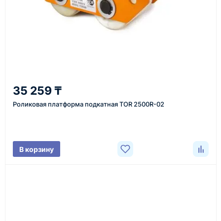
Казахстан и СНГ
доставка оборудования в разные города и
регионы
От 7–14 дней
35 259 ₸
средний срок доставки по большинству поставок
Роликовая платформа подкатная TOR 2500R-02
Фото/видео
В корзину
проверка товара перед отправкой клиенту
Документы
счёт, договор, накладные и сопроводительные
материалы