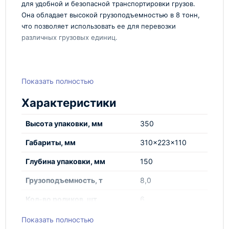
для удобной и безопасной транспортировки грузов.
Она обладает высокой грузоподъемностью в 8 тонн,
что позволяет использовать ее для перевозки
различных грузовых единиц.
Преимущества роликовой
Показать полностью
платформы подкатной TOR
SF6 г/п 8тн
Характеристики
1. Высокая надежность и прочность. Роликовая
Высота упаковки, мм
350
платформа изготовлена из качественных
материалов, что обеспечивает ее долговечность и
Габариты, мм
310x223x110
стойкость к механическим повреждениям.
Глубина упаковки, мм
150
2. Удобство использования. TOR SF6 г/п 8тн
оснащена специальными роликами, которые
Грузоподъемность, т
8,0
облегчают перемещение грузов на платформе. Это
позволяет сократить время и усилия при погрузке и
Кол-во роликов, шт
6
разгрузке грузовых единиц.
Тип
подкатная
Показать полностью
3. Безопасность. Роликовая платформа имеет