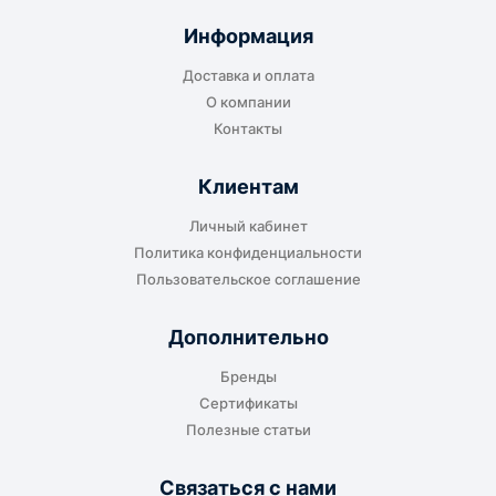
отправляется до складского терминала
Информация
транспортной компании в городе получателя
Доставка и оплата
или ближайшем доступном пункте выдачи.
О компании
Контакты
Клиентам
До адреса клиента
Личный кабинет
Подходит, если нужно доставить
Политика конфиденциальности
оборудование прямо на объект, склад,
Пользовательское соглашение
производство или в офис. Возможность
адресной доставки зависит от города, веса и
Дополнительно
габаритов груза.
Бренды
Сертификаты
Полезные статьи
Отдельный транспорт
Связаться с нами