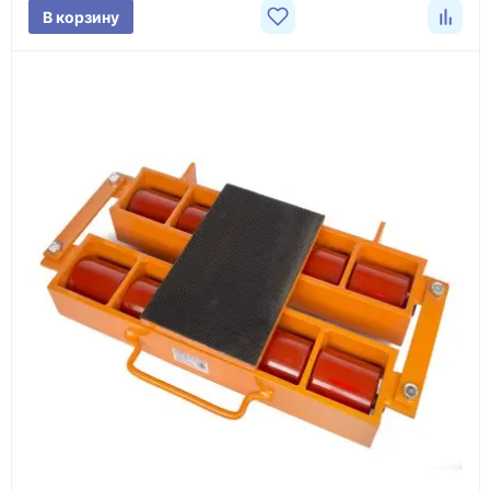
В корзину
3
Расчёт
Подбираем оборудование, рассчитываем
стоимость товара и ориентировочную стоимость
доставки.
4
Счёт и оплата
Согласовываем условия, готовим счёт, договор
или спецификацию и принимаем оплату по
реквизитам.