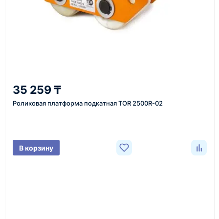
Казахстан и СНГ
доставка оборудования в разные города и
регионы
От 7–14 дней
35 259 ₸
средний срок доставки по большинству поставок
Роликовая платформа подкатная TOR 2500R-02
Фото/видео
В корзину
проверка товара перед отправкой клиенту
Документы
счёт, договор, накладные и сопроводительные
материалы