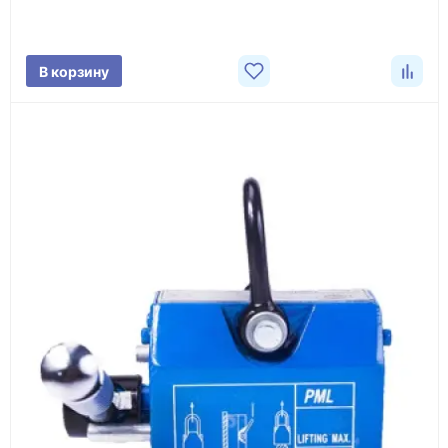
характеристики товара, город доставки и условия
поставки.
В корзину
3
Расчёт
Подбираем оборудование, рассчитываем
стоимость товара и ориентировочную стоимость
доставки.
4
Счёт и оплата
Согласовываем условия, готовим счёт, договор
или спецификацию и принимаем оплату по
реквизитам.