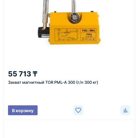
или через онлайн-форму запроса обратного звонка.
Казахстан и СНГ
доставка оборудования в разные города и
регионы
От 7–14 дней
55 713 ₸
средний срок доставки по большинству поставок
Захват магнитный TOR PML-A 300 (г/п 300 кг)
Фото/видео
В корзину
проверка товара перед отправкой клиенту
Документы