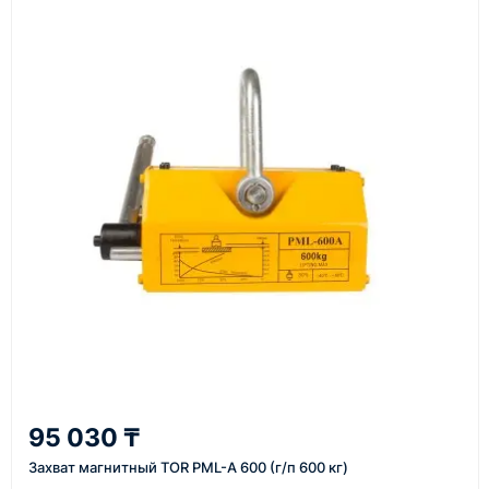
счёт, договор, накладные и сопроводительные
материалы
Как оформить заказ
1
Заявка
Оставьте заявку на сайте, по телефону или через
форму обратного звонка.
2
95 030 ₸
Уточнение задачи
Захват магнитный TOR PML-A 600 (г/п 600 кг)
Менеджер связывается с вами, уточняет