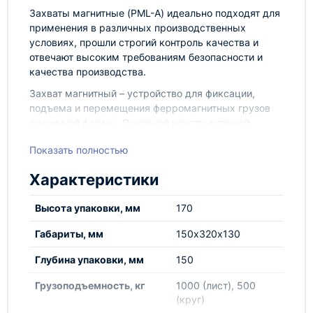
Захваты магнитные (PML-A) идеально подходят для
применения в различных производственных
условиях, прошли строгий контроль качества и
отвечают высоким требованиям безопасности и
качества производства.
Захват магнитный – устройство для фиксации,
подъема и перемещения ферромагнитных грузов
различной формы. Основной конструктивной
особенностью данного типа захвата является то,
Показать полностью
что удержание поднимаемого груза происходит с
помощью магнита. Эти изделия имеют крепление в
Характеристики
виде металлической скобы.
Высота упаковки, мм
170
Габариты, мм
150х320х130
Оборудование марки TOR, представленное в
Глубина упаковки, мм
150
России и странах ЕАЭС, производится по
российским Техническим условиям, полностью
Грузоподъемность, кг
1000 (лист), 500
соответствует Техническому регламенту
(круг)
Таможенного союза ТР ТС 010/2011 «О