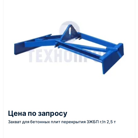
материалы
Как оформить заказ
1
Заявка
Оставьте заявку на сайте, по телефону или через
форму обратного звонка.
2
Цена по запросу
Уточнение задачи
Захват для бетонных плит перекрытия ЗЖБП г/п 2,5 т
Менеджер связывается с вами, уточняет
характеристики товара, город доставки и условия