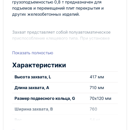
грузоподъемностью 0,8 т предназначен для
подъемов и перемещений плит перекрытия и
других железобетонных изделий.
Захват представляет собой полуавтоматическое
приспособление клещевого типа. При установке
захвата на плиту, стропальщик выставляет замок
захвата в рабочее положение, при подъеме
Показать полностью
осуществляется зажим плиты за буртик или иные
выступающие элементы, расстроповка груза
Характеристики
происходит в автоматическом режиме без участия
стропальщика.
Высота захвата, L
417 мм
Длина захвата, А
710 мм
Размер подвесного кольца, G
70х120 мм
Ширина захвата, В
760
Вес
54 кг