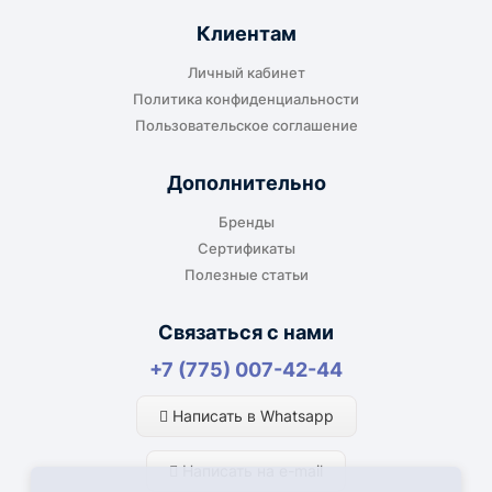
момент отправки.
Клиентам
Срок поставки зависит от наличия товара у
Личный кабинет
поставщика, города доставки, габаритов груза,
Политика конфиденциальности
выбранной транспортной компании и условий
Пользовательское соглашение
маршрута.
Дополнительно
Средний срок доставки по большинству
Бренды
поставок составляет 7–14 дней. По товарам в
Сертификаты
наличии и близким направлениям возможна
Полезные статьи
более быстрая отправка. Точный срок
менеджер сообщает при расчёте заказа.
Связаться с нами
+7 (775) 007-42-44
Варианты доставки
Написать в Whatsapp
До терминала ТК
Написать на e-mail