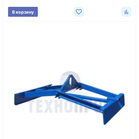
поставки.
В корзину
3
Расчёт
Подбираем оборудование, рассчитываем
стоимость товара и ориентировочную стоимость
доставки.
4
Счёт и оплата
Согласовываем условия, готовим счёт, договор
или спецификацию и принимаем оплату по
реквизитам.