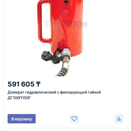
Также вы можете заказать оборудование и
инструменты по номеру телефона в шапке сайта
или через онлайн-форму запроса обратного звонка.
Казахстан и СНГ
доставка оборудования в разные города и
регионы
От 7–14 дней
591 605 ₸
средний срок доставки по большинству поставок
Домкрат гидравлический с фиксирующей гайкой
ДГ100П150Г
Фото/видео
В корзину
проверка товара перед отправкой клиенту