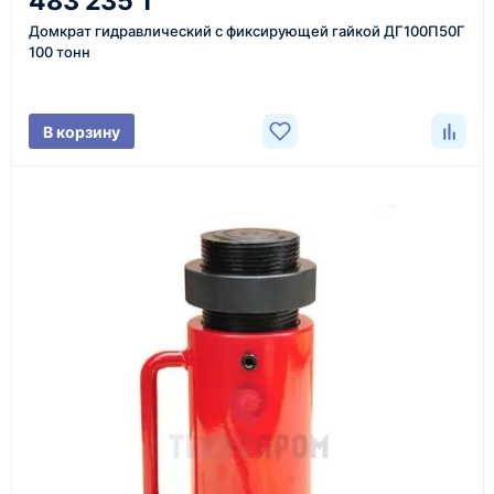
483 235 ₸
Уточнение задачи
Домкрат гидравлический с фиксирующей гайкой ДГ100П50Г
Менеджер связывается с вами, уточняет
100 тонн
характеристики товара, город доставки и условия
поставки.
В корзину
3
Расчёт
Подбираем оборудование, рассчитываем
стоимость товара и ориентировочную стоимость
доставки.
4
Счёт и оплата
Согласовываем условия, готовим счёт, договор