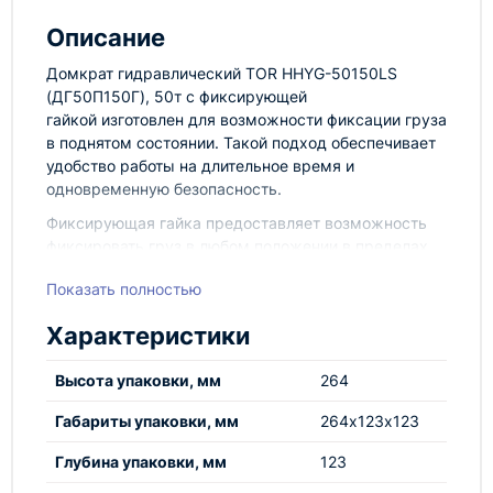
Описание
Домкрат гидравлический TOR
HHYG-50150LS
(ДГ50П150Г), 50т
с фиксирующей
гайкой
изготовлен для возможности фиксации груза
в поднятом состоянии. Такой подход обеспечивает
удобство работы на длительное время и
одновременную безопасность.
Фиксирующая гайка предоставляет возможность
фиксировать груз в любом положении в пределах
хода штока.
Показать полностью
Характеристики
Оборудование марки TOR, представленное в
Высота упаковки, мм
264
России и странах ЕАЭС, производится по
российским Техническим условиям, полностью
Габариты упаковки, мм
264х123х123
соответствует Техническому регламенту
Глубина упаковки, мм
123
Таможенного союза ТР ТС 010/2011 «О
безопасности машин и оборудования», проходит