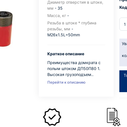
Диаметр отверстия в штоке,
Код
мм
- 35
Масса, кг
-
Резьба в штоке * глубина
резьбы, мм
-
М26х1.5L=50mm
Ув
Краткое описание
ко
Преимущества домкрата с
полым штоком ДП50П80 1.
Высокая грузоподъем..
Т
Перейти к описанию