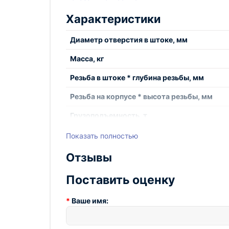
Домкрат с полым штоком ДП50П80 является 
Характеристики
своим преимуществам и надежности, он широ
Технопром - ведущий производитель индуст
Диаметр отверстия в штоке, мм
домкраты с полым штоком. Наша компания им
Масса, кг
изделий.
Закажите д с полым штоком ДП50П80 от Техн
Резьба в штоке * глубина резьбы, мм
Резьба на корпусе * высота резьбы, мм
Грузоподъемность, т
Ход штока, мм
Показать полностью
Отзывы
Поставить оценку
Ваше имя: