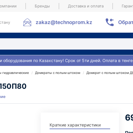
компании
Бренды
Доставка и оплата
Гаран
zakaz@technoprom.kz
Обрат
стану
и оборудования по Казахстану! Срок от 5ти дней. Оплата в тенге
 гидравлические
Домкраты с полым штоком
Домкрат с полым штоком 
ДП50П80
ние
6
Краткие характеристики
Про