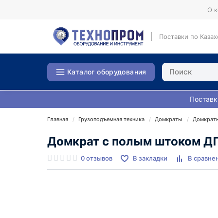
О 
Поставки по Казах
Каталог оборудования
Поставк
Главная
Грузоподъемная техника
Домкраты
Домкраты
Домкрат с полым штоком 
0 отзывов
В закладки
В сравне