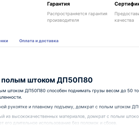
Гарантия
Сертифи
Распространяется гарантия
Предостав
производителя
качества
енки
Оплата и доставка
с полым штоком ДП50П80
лым штоком ДП50П80 способен поднимать грузы весом до 50 то
шленности.
обной рукоятке и плавному подъему, домкрат с полым штоком Д
нный из высококачественных материалов, домкрат с полым што
т его длительное использование без поломок и сбоев.
ики домкрата с полым штоком ДП50П8