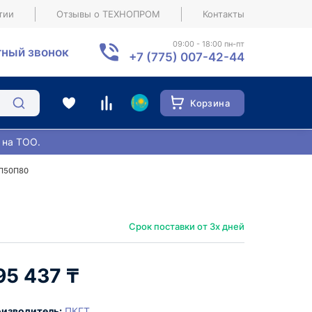
тии
Отзывы о ТЕХНОПРОМ
Контакты
09:00 - 18:00 пн-пт
ный звонок
+7 (775) 007-42-44
Корзина
 на ТОО.
ДП50П80
Срок поставки от 3х дней
95 437 ₸
изводитель:
ПКГТ