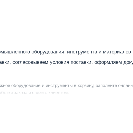
мышленного оборудования, инструмента и материалов
авки, согласовываем условия поставки, оформляем док
ужное оборудование и инструменты в корзину, заполните онлайн
ботки заказа и связи с клиентом.
ердить заявку, уточнить детали, рассчитать стоимость поставк
струменты по номеру телефона в шапке сайта или через онлайн