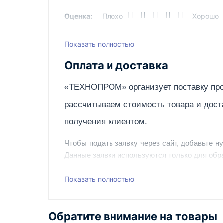
Оценка:
Плохо
Хорошо
Показать полностью
Написать отзыв
Оплата и доставка
«ТЕХНОПРОМ» организует поставку про
рассчитываем стоимость товара и дост
получения клиентом.
Чтобы подать заявку через сайт, добавьте н
Данные заявки используются только для обра
Наш сотрудник свяжется с вами, чтобы подтв
Показать полностью
Также вы можете заказать оборудование и ин
Обратите внимание на товары