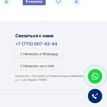
В корзину
лняются из России, Казахстана и Китая — в
Связаться с нами
ли видеоотчёт о состоянии товара на момент
+7 (775) 007-42-44
Написать в Whatsapp
портной компании и условий маршрута.
Написать на e-mail
ким направлениям возможна более быстрая
Казахстан, г. Костанай, ул Генерала Арыстанбекова,
д. 1, к.2а, Индекс 110000