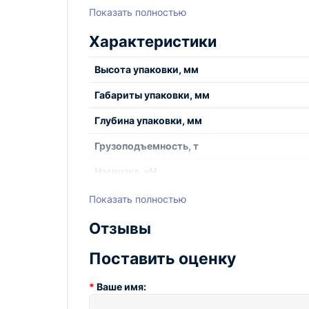
Показать полностью
Оборудование марки TOR, представленное в 
Характеристики
Техническому регламенту Таможенного союза
имеет декларации соответствия.
Высота упаковки, мм
Продукция, поставляемая на рынок Европейско
имеет сертификаты CE.
Габариты упаковки, мм
Глубина упаковки, мм
Грузоподъемность, т
Характеристики:
Нагрузка, кН
Тип
Показать полностью
Грузоподъемность, т
Ход штока, мм
Отзывы
Габариты, см
Ширина упаковки, мм
Поставить оценку
Тип
Вес, кг
Ваше имя:
Ход штока