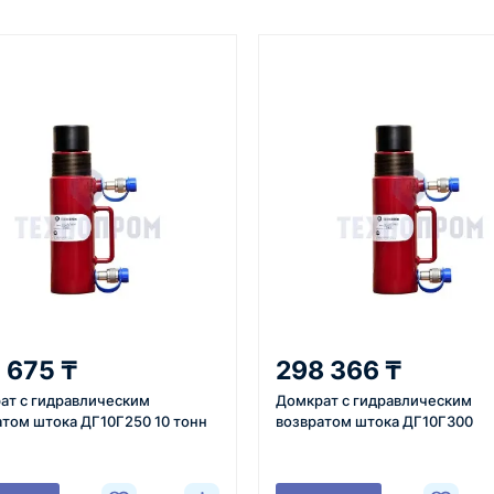
От 7–14 дней
Фото/видео
средний срок доставки по
проверка товара перед отпра
большинству поставок
клиенту
3
4
 задачи
Расчёт
Счёт и опл
вязывается с
Подбираем
Согласовывае
 675 ₸
298 366 ₸
яет
оборудование,
готовим счёт,
ат с гидравлическим
Домкрат с гидравлическим
ики товара,
рассчитываем стоимость
спецификаци
атом штока ДГ10Г250 10 тонн
возвратом штока ДГ10Г300
вки и условия
товара и
принимаем о
ориентировочную
реквизитам.
стоимость доставки.