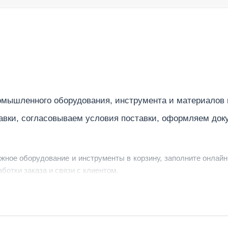
496/227
35
мышленного оборудования, инструмента и материалов
авки, согласовываем условия поставки, оформляем док
ужное оборудование и инструменты в корзину, заполните онлайн
ботки заказа и связи с клиентом.
ердить заявку, уточнить детали, рассчитать стоимость поставк
струменты по номеру телефона в шапке сайта или через онлайн