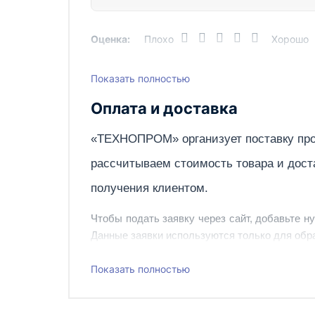
Нагрузка, кН
Оценка:
Плохо
Хорошо
Вес, кг
Показать полностью
Написать отзыв
Оплата и доставка
«ТЕХНОПРОМ» организует поставку про
рассчитываем стоимость товара и дост
получения клиентом.
Чтобы подать заявку через сайт, добавьте н
Данные заявки используются только для обра
Наш сотрудник свяжется с вами, чтобы подтв
Показать полностью
Также вы можете заказать оборудование и ин