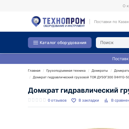
О 
Поставки по Казах
Каталог оборудования
Поставк
Главная
Грузоподъемная техника
Домкраты
Домкраты
Домкрат гидравлический грузовой TOR ДУ50Г300 (HHYG-50
Домкрат гидравлический гр
0 отзывов
В закладки
В сравне