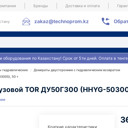
компании
Бренды
Доставка и оплата
Гаран
zakaz@technoprom.kz
Обрат
стану
и оборудования по Казахстану! Срок от 5ти дней. Оплата в тенге
 гидравлические
Домкраты двусторонние с гидравлическим возвратом
300S), 50 т
узовой TOR ДУ50Г300 (HHYG-50300S
ние
3
Краткие характеристики