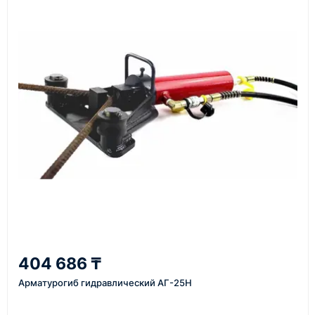
материалы
Как оформить заказ
1
Заявка
Оставьте заявку на сайте, по телефону или через
форму обратного звонка.
2
404 686 ₸
Уточнение задачи
Арматурогиб гидравлический АГ-25Н
Менеджер связывается с вами, уточняет
характеристики товара, город доставки и условия