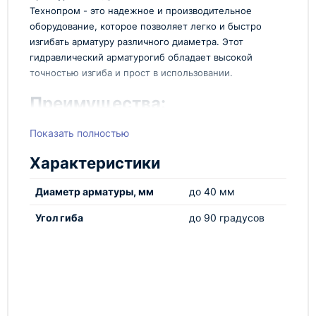
Технопром - это надежное и производительное
оборудование, которое позволяет легко и быстро
изгибать арматуру различного диаметра. Этот
гидравлический арматурогиб обладает высокой
точностью изгиба и прост в использовании.
Преимущества:
Арматурогиб гидравлический АГ-40Н отличается
Показать полностью
высокой производительностью и долговечностью.
Он идеально подходит для строительных работ
Характеристики
любого масштаба. Благодаря гидравлическому
приводу, изгиб арматуры происходит быстро и без
Диаметр арматуры, мм
до 40 мм
лишних усилий.
Угол гиба
до 90 градусов
Высокая точность изгиба
Прост в использовании
Долговечность
Высокая производительность
Арматурогиб гидравлический АГ-40Н от Технопром
- это надежное оборудование, которое поможет