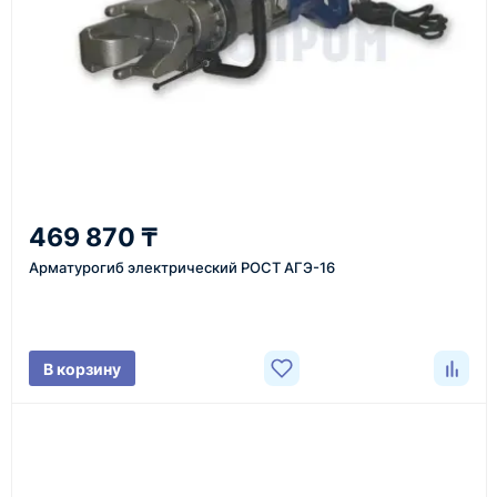
Казахстан и СНГ
доставка оборудования в разные города и
регионы
От 7–14 дней
469 870 ₸
средний срок доставки по большинству поставок
Арматурогиб электрический РОСТ АГЭ-16
Фото/видео
В корзину
проверка товара перед отправкой клиенту
Документы
счёт, договор, накладные и сопроводительные