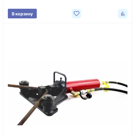
поставки.
В корзину
3
Расчёт
Подбираем оборудование, рассчитываем
стоимость товара и ориентировочную стоимость
доставки.
4
Счёт и оплата
Согласовываем условия, готовим счёт, договор
или спецификацию и принимаем оплату по
реквизитам.