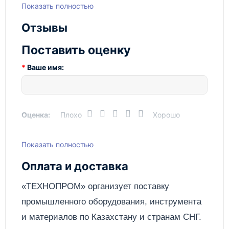
вам значительно ускорить процесс изгиба
Показать полностью
арматуры на строительной площадке. Приобретая
этот арматурогиб, вы получаете надежного
Отзывы
партнера для выполнения строительных работ.
Поставить оценку
Ваше имя:
Оценка:
Плохо
Хорошо
Показать полностью
Написать отзыв
Оплата и доставка
Отправить
«ТЕХНОПРОМ» организует поставку
промышленного оборудования, инструмента
и материалов по
Казахстану
и странам СНГ.