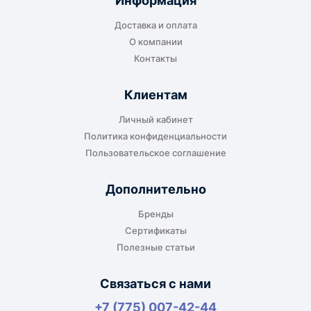
Информация
транспортной компании в городе получателя
Доставка и оплата
или ближайшем доступном пункте выдачи.
О компании
Контакты
Клиентам
До адреса клиента
Личный кабинет
Подходит, если нужно доставить
Политика конфиденциальности
оборудование прямо на объект, склад,
Пользовательское соглашение
производство или в офис. Возможность
адресной доставки зависит от города, веса и
Дополнительно
габаритов груза.
Бренды
Сертификаты
Полезные статьи
Отдельный транспорт
Связаться с нами
Для крупногабаритных, тяжёлых или
+7 (775) 007-42-44