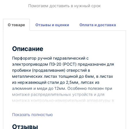
Помогаем доставить в нужный срок
О товаре
Отзывы и оценки
Оплата и доставка
Описание
Перфоратор ручной гидравлический с
электроприводом ПЭ-20 (РОСТ) предназначен для
пробивки (продавливания) отверстий в
металлических листах толщиной до 6мм, в листах
из нержавеющей стали до 2,5мм, литсах из
алюминия и меди до 12мм. Особенно полезен при
монтаже распределительных устройств и для
монтажа контрольно-измерительной аппаратуры в
шкафах управления.
КОМПЛЕКТАЦИЯ
Показать полностью
1. Перфоратор ПЭ-20;
Отзывы
2. Комплект матриц диаметром: 6.5, 9, 13, 17,