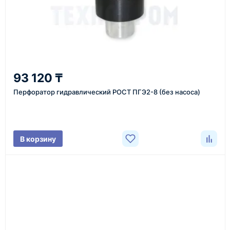
Казахстан и СНГ
доставка оборудования в разные города и
регионы
От 7–14 дней
93 120 ₸
средний срок доставки по большинству поставок
Перфоратор гидравлический РОСТ ПГЭ2-8 (без насоса)
Фото/видео
В корзину
проверка товара перед отправкой клиенту
Документы
счёт, договор, накладные и сопроводительные
материалы