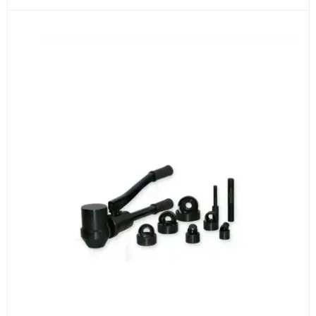
3
Расчёт
Подбираем оборудование, рассчитываем
стоимость товара и ориентировочную стоимость
доставки.
4
Счёт и оплата
Согласовываем условия, готовим счёт, договор
или спецификацию и принимаем оплату по
реквизитам.
5