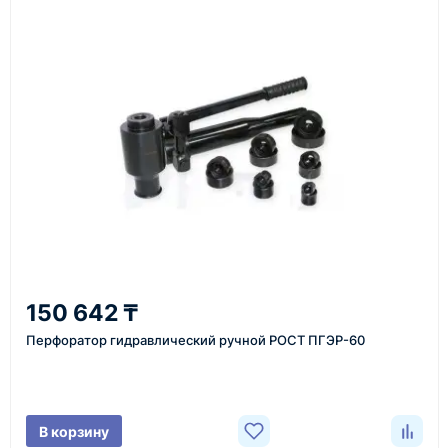
Как оформить заказ
1
Заявка
Оставьте заявку на сайте, по телефону или через
форму обратного звонка.
2
150 642 ₸
Уточнение задачи
Перфоратор гидравлический ручной РОСТ ПГЭР-60
Менеджер связывается с вами, уточняет
характеристики товара, город доставки и условия
поставки.
В корзину