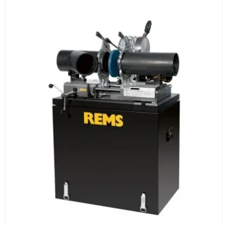
3
Расчёт
Подбираем оборудование, рассчитываем
стоимость товара и ориентировочную стоимость
доставки.
4
Счёт и оплата
Согласовываем условия, готовим счёт, договор
или спецификацию и принимаем оплату по
реквизитам.
5