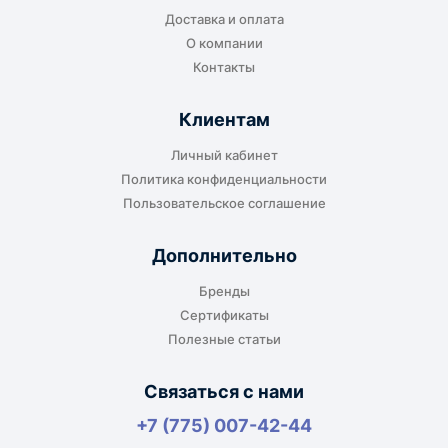
Доставка и оплата
или ближайшем доступном пункте выдачи.
О компании
Контакты
Клиентам
До адреса клиента
Личный кабинет
Подходит, если нужно доставить
Политика конфиденциальности
оборудование прямо на объект, склад,
Пользовательское соглашение
производство или в офис. Возможность
адресной доставки зависит от города, веса и
Дополнительно
габаритов груза.
Бренды
Сертификаты
Полезные статьи
Отдельный транспорт
Связаться с нами
Для крупногабаритных, тяжёлых или
+7 (775) 007-42-44
нестандартных грузов доставка