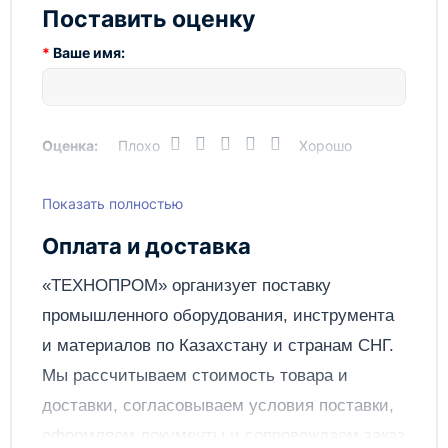
Поставить оценку
Ваше имя:
Оценка:
Плохо
Хорошо
Показать полностью
Написать отзыв
Оплата и доставка
Отправить
«ТЕХНОПРОМ» организует поставку
промышленного оборудования, инструмента
и материалов по
Казахстану
и странам СНГ.
Мы рассчитываем стоимость товара и
доставки, согласовываем условия поставки,
оформляем документы и сопровождаем заказ