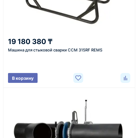
доставка оборудования в разные города и
регионы
От 7–14 дней
19 180 380 ₸
средний срок доставки по большинству поставок
Машина для стыковой сварки ССМ 315RF REMS
Фото/видео
В корзину
проверка товара перед отправкой клиенту
Документы
счёт, договор, накладные и сопроводительные
материалы