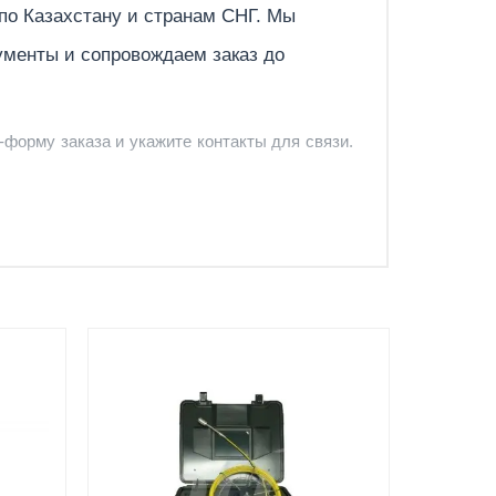
 по
Казахстану
и странам СНГ. Мы
ументы и сопровождаем заказ до
-форму заказа и укажите контакты для связи.
и и предложить удобный вариант доставки.
-форму запроса обратного звонка.
Документы
вкой
счёт, договор, накладные и
сопроводительные материалы