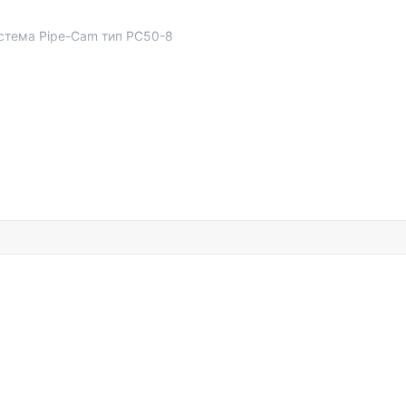
стема Pipe-Cam тип PC50-8
сиональных инженеров и техников, занимающихся обслуживани
ефекты или повреждения в трубах.
пании Технопром - ваш надежный партнер в сфере поставки об