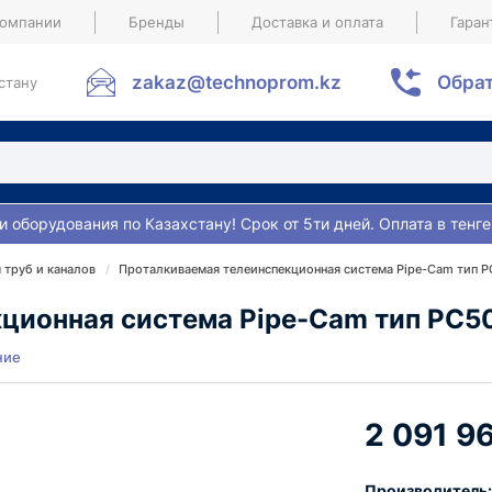
компании
Бренды
Доставка и оплата
Гаран
zakaz@technoprom.kz
Обрат
стану
и оборудования по Казахстану! Срок от 5ти дней. Оплата в тенге
 труб и каналов
Проталкиваемая телеинспекционная система Pipe-Cam тип P
ционная система Pipe-Cam тип PC50
ние
2 091 9
Производитель: