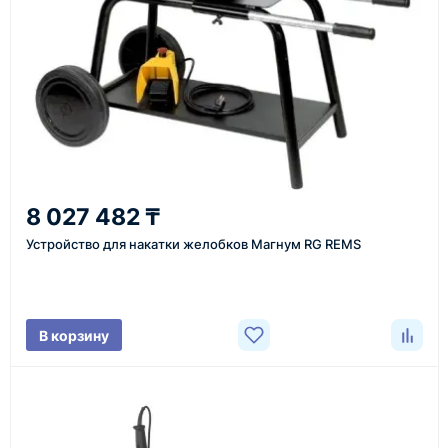
Казахстан и СНГ
доставка оборудования в разные города и
регионы
От 7–14 дней
8 027 482 ₸
средний срок доставки по большинству поставок
Устройство для накатки желобков Магнум RG REMS
Фото/видео
В корзину
проверка товара перед отправкой клиенту
Документы
счёт, договор, накладные и сопроводительные