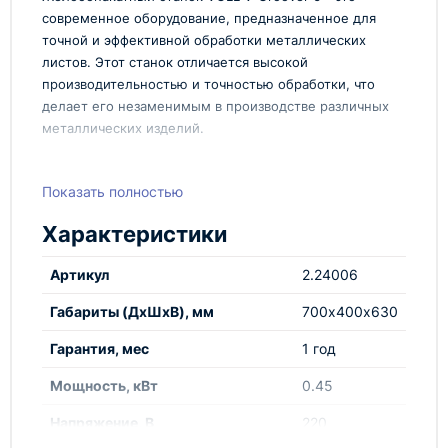
современное оборудование, предназначенное для
точной и эффективной обработки металлических
листов. Этот станок отличается высокой
производительностью и точностью обработки, что
делает его незаменимым в производстве различных
металлических изделий.
Преимущества:
Показать полностью
Желобонакатный станок VOLL V-Groover 6 обладает
рядом преимуществ, среди которых:
Характеристики
Высокая точность обработки
Артикул
2.24006
Быстрая смена настроек
Надежность и долговечность
Габариты (ДхШхВ), мм
700х400х630
Простота в обслуживании
Гарантия, мес
1 год
Этот станок позволяет производить сложные
геометрические формы на металлических листах с
Мощность, кВт
0.45
высокой точностью и повторяемостью. Он
идеально подходит для производства кровельных
Напряжение, В
220
элементов, фасадных панелей, коробов для