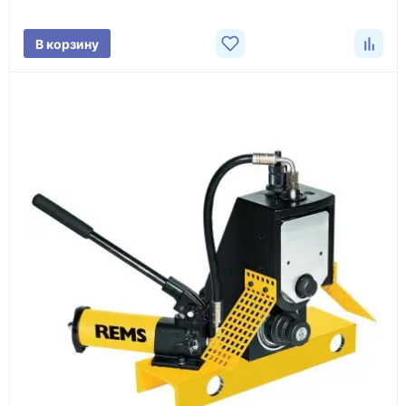
поставки.
В корзину
3
Расчёт
Подбираем оборудование, рассчитываем
стоимость товара и ориентировочную стоимость
доставки.
4
Счёт и оплата
Согласовываем условия, готовим счёт, договор
или спецификацию и принимаем оплату по
реквизитам.