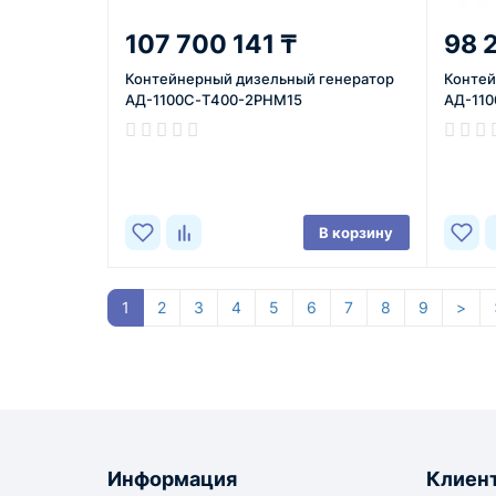
107 700 141 ₸
98 
Контейнерный дизельный генератор
Контей
АД-1100С-Т400-2РНМ15
АД-110
В корзину
1
2
3
4
5
6
7
8
9
>
Информация
Клиен