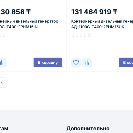
230 858 ₸
131 464 919 ₸
нерный дизельный генератор
Контейнерный дизельный гене
0С-Т400-2РНМ15IN
АД-1100С-Т400-2РНМ15UK
В корзину
В ко
>|
там
Дополнительно