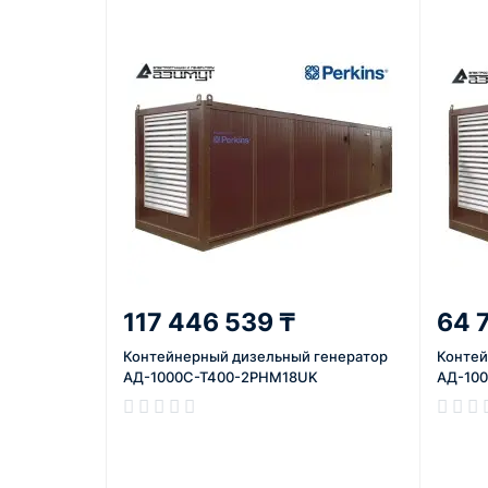
117 446 539 ₸
64 
Контейнерный дизельный генератор
Контей
АД-1000C-T400-2РНМ18UK
АД-10