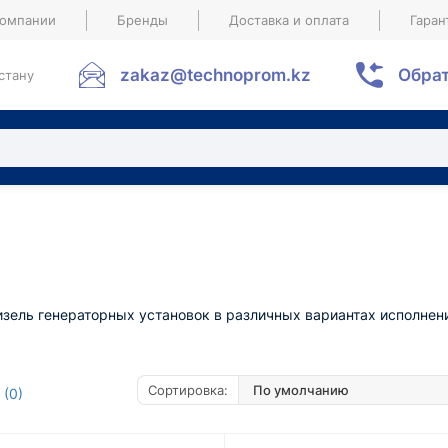
компании
Бренды
Доставка и оплата
Гаран
zakaz@technoprom.kz
Обрат
стану
зель генераторных установок в различных вариантах исполнен
Сортировка:
 (0)