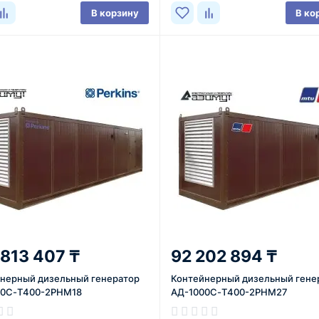
В корзину
В ко
 813 407 ₸
92 202 894 ₸
нерный дизельный генератор
Контейнерный дизельный гене
00С-Т400-2РНМ18
АД-1000С-Т400-2РНМ27