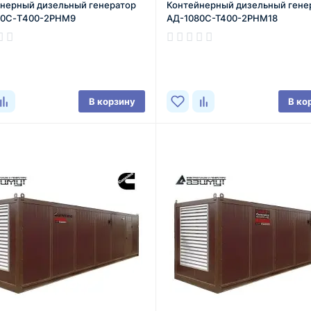
нерный дизельный генератор
Контейнерный дизельный гене
00С-Т400-2РНМ9
АД-1080C-T400-2РНМ18
В корзину
В ко