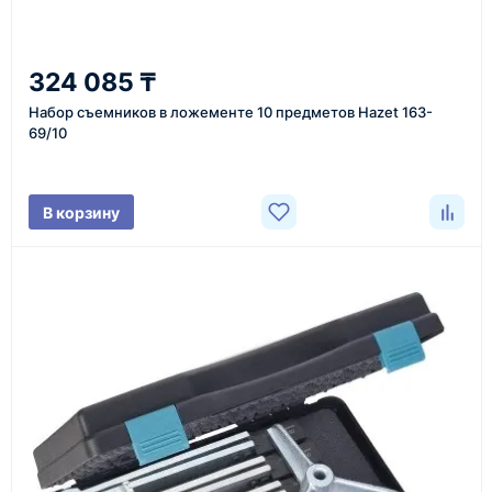
От 7–14 дней
324 085 ₸
средний срок доставки по большинству поставок
Набор съемников в ложементе 10 предметов Hazet 163-
69/10
Фото/видео
В корзину
проверка товара перед отправкой клиенту
Документы
счёт, договор, накладные и сопроводительные
материалы
Как оформить заказ