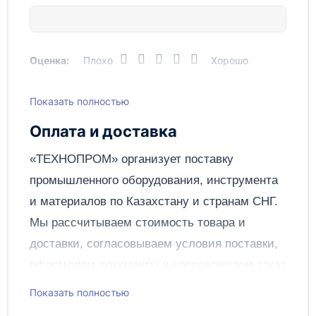
Оценка:
Плохо
Хорошо
Показать полностью
Написать отзыв
Оплата и доставка
Отправить
«ТЕХНОПРОМ» организует поставку
промышленного оборудования, инструмента
и материалов по
Казахстану
и странам СНГ.
Мы рассчитываем стоимость товара и
доставки, согласовываем условия поставки,
оформляем документы и сопровождаем заказ
до получения клиентом.
Показать полностью
Чтобы подать заявку через сайт, добавьте нужное