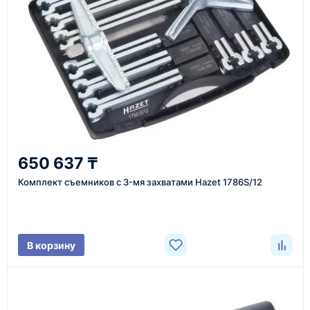
1
Заявка
Оставьте заявку на сайте, по телефону или через
форму обратного звонка.
2
650 637 ₸
Уточнение задачи
Комплект съемников с 3-мя захватами Hazet 1786S/12
Менеджер связывается с вами, уточняет
характеристики товара, город доставки и условия
поставки.
В корзину
3
Расчёт