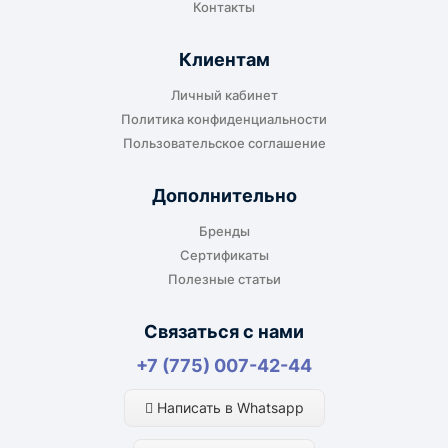
Контакты
Клиентам
До адреса клиента
Личный кабинет
Подходит, если нужно доставить
Политика конфиденциальности
оборудование прямо на объект, склад,
Пользовательское соглашение
производство или в офис. Возможность
адресной доставки зависит от города, веса и
Дополнительно
габаритов груза.
Бренды
Сертификаты
Полезные статьи
Отдельный транспорт
Связаться с нами
Для крупногабаритных, тяжёлых или
+7 (775) 007-42-44
нестандартных грузов доставка
рассчитывается отдельно. По согласованию
Написать в Whatsapp
возможна отправка отдельным транспортом.