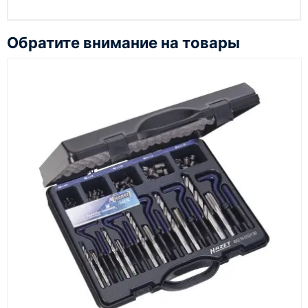
Чтобы подать заявку через сайт, добавьте нужное
оборудование и инструменты в корзину, заполните
Обратите внимание на товары
онлайн-форму заказа и укажите контакты для
связи. Данные заявки используются только для
обработки заказа и связи с клиентом.
Наш сотрудник свяжется с вами, чтобы
подтвердить заявку, уточнить детали, рассчитать
стоимость поставки и предложить удобный вариант
доставки.
Также вы можете заказать оборудование и
инструменты по номеру телефона в шапке сайта
или через онлайн-форму запроса обратного звонка.
Казахстан и СНГ
доставка оборудования в разные города и