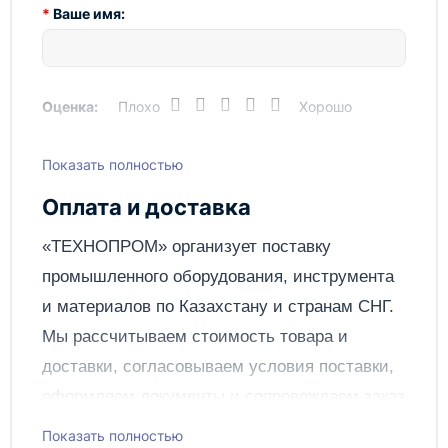
отличается высокой точностью измерений и
Ваше имя:
простотой в использовании.
Надежное измерение компрессии в
цилиндрах
Оценка:
Специальные адаптеры JTC для различных
Плохо
Хорошо
типов двигателей
Простота в использовании
Показать полностью
Написать отзыв
Высокая точность измерений
Компрессометр для дизельных двигателей с
Оплата и доставка
адаптерами JTC предлагается компанией
Отправить
Технопром, которая специализируется на поставке
«ТЕХНОПРОМ» организует поставку
качественного автомобильного инструмента и
промышленного оборудования, инструмента
оборудования. Приобретая этот компрессометр, вы
можете быть уверены в его надежности и
и материалов по
Казахстану
и странам СНГ.
долговечности.
Мы рассчитываем стоимость товара и
Не откладывайте замеры компрессии в цилиндрах
доставки, согласовываем условия поставки,
на потом, приобретите компрессометр для
оформляем документы и сопровождаем заказ
дизельных двигателей с адаптерами JTC прямо
сейчас и поддерживайте свой автомобиль в
до получения клиентом.
Показать полностью
отличном техническом состоянии!