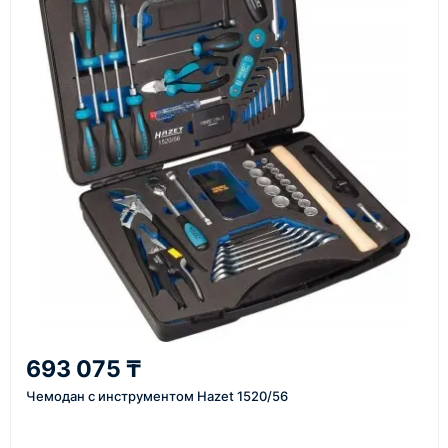
материалы
Как оформить заказ
1
Заявка
Оставьте заявку на сайте, по телефону или через
форму обратного звонка.
2
693 075 ₸
Уточнение задачи
Чемодан с инструментом Hazet 1520/56
Менеджер связывается с вами, уточняет
характеристики товара, город доставки и условия