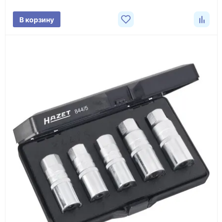
поставки.
В корзину
3
Расчёт
Подбираем оборудование, рассчитываем
стоимость товара и ориентировочную стоимость
доставки.
4
Счёт и оплата
Согласовываем условия, готовим счёт, договор
или спецификацию и принимаем оплату по
реквизитам.