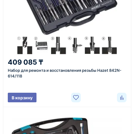
Казахстан и СНГ
доставка оборудования в разные города и
регионы
От 7–14 дней
409 085 ₸
средний срок доставки по большинству поставок
Набор для ремонта и восстановления резьбы Hazet 842N-
614/118
Фото/видео
В корзину
проверка товара перед отправкой клиенту
Документы
счёт, договор, накладные и сопроводительные