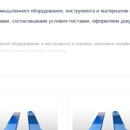
мышленного оборудования, инструмента и материалов
авки, согласовываем условия поставки, оформляем док
ужное оборудование и инструменты в корзину, заполните онлайн
ботки заказа и связи с клиентом.
ердить заявку, уточнить детали, рассчитать стоимость поставк
струменты по номеру телефона в шапке сайта или через онлайн
От 7–14 дней
Фото/видео
средний срок доставки по
проверка товара перед отпра
большинству поставок
клиенту