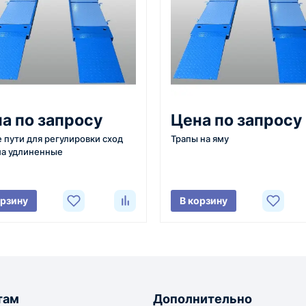
3
4
 задачи
Расчёт
Счёт и опл
вязывается с
Подбираем
Согласовывае
а по запросу
Цена по запросу
яет
оборудование,
готовим счёт,
 пути для регулировки сход
Трапы на яму
ики товара,
рассчитываем стоимость
спецификаци
ла удлиненные
вки и условия
товара и
принимаем о
ориентировочную
реквизитам.
стоимость доставки.
орзину
В корзину
тавляются транспортными компаниями. Основные поставки выпо
чия товара и условий сделки.
там
Дополнительно