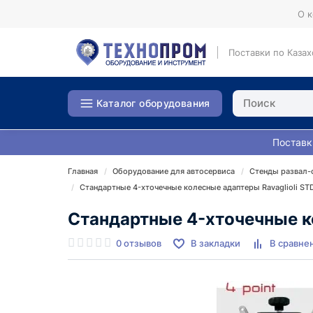
О 
Поставки по Казах
Каталог оборудования
Поставк
Главная
Оборудование для автосервиса
Стенды развал-
Стандартные 4-хточечные колесные адаптеры Ravaglioli ST
Стандартные 4-хточечные ко
0 отзывов
В закладки
В сравне