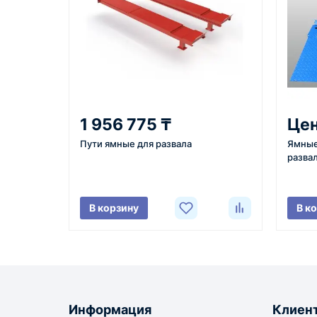
Как оформить заказ
1
2
Заявка
Уточнение
Оставьте заявку на сайте,
Менеджер с
1 956 775 ₸
Цен
по телефону или через
вами, уточн
Пути ямные для развала
Ямные
форму обратного звонка.
характерист
разва
город доста
поставки.
В корзину
В к
Доставка оборудования
Оборудование, инструмент и материалы пос
зависимости от выбранного поставщика, нали
Информация
Клиен