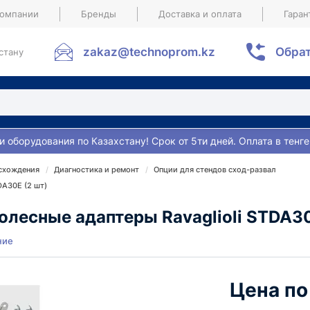
компании
Бренды
Доставка и оплата
Гаран
zakaz@technoprom.kz
Обрат
стану
и оборудования по Казахстану! Срок от 5ти дней. Оплата в тенге
схождения
Диагностика и ремонт
Опции для стендов сход-развал
DA30E (2 шт)
лесные адаптеры Ravaglioli STDA30
ние
Цена по