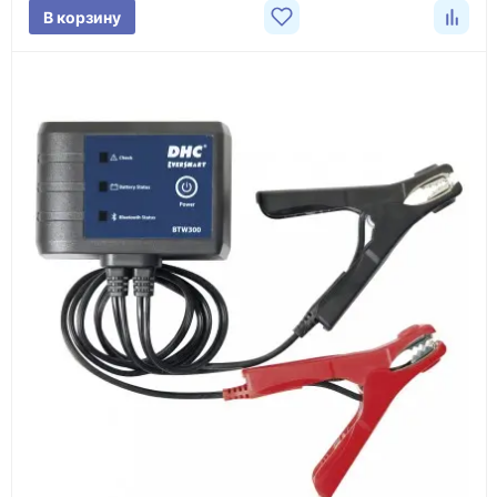
В корзину
3
Расчёт
Подбираем оборудование, рассчитываем
стоимость товара и ориентировочную стоимость
доставки.
4
Счёт и оплата
Согласовываем условия, готовим счёт, договор
или спецификацию и принимаем оплату по
реквизитам.