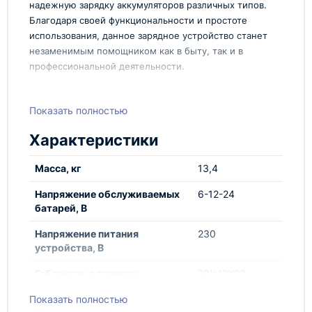
надежную зарядку аккумуляторов различных типов.
Благодаря своей функциональности и простоте
использования, данное зарядное устройство станет
незаменимым помощником как в быту, так и в
профессиональной деятельности.
Преимущества:
Показать полностью
Среди основных преимуществ данной модели
можно выделить:
Характеристики
Высокая производительность и
Масса, кг
13,4
эффективность зарядки
Широкий диапазон поддерживаемых типов
Напряжение обслуживаемых
6-12-24
аккумуляторов
батарей, В
Надежность и безопасность в использовании
Компактные размеры и удобство хранения
Напряжение питания
230
устройства, В
Зарядное устройство GYS BATIUM 25-24 X
отличается стильным дизайном и интуитивно
Габаритные размеры
28Х42Х23
понятным интерфейсом, что делает его
устройства, см
привлекательным выбором для широкого круга
Показать полностью
пользователей. Благодаря современным