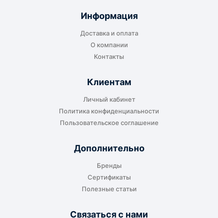
отправляется до складского терминала
Информация
транспортной компании в городе получателя
Доставка и оплата
или ближайшем доступном пункте выдачи.
О компании
Контакты
Клиентам
До адреса клиента
Личный кабинет
Подходит, если нужно доставить
Политика конфиденциальности
оборудование прямо на объект, склад,
Пользовательское соглашение
производство или в офис. Возможность
адресной доставки зависит от города, веса и
Дополнительно
габаритов груза.
Бренды
Сертификаты
Полезные статьи
Отдельный транспорт
Связаться с нами