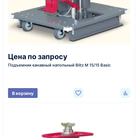
Казахстан и СНГ
доставка оборудования в разные города и
регионы
От 7–14 дней
Цена по запросу
средний срок доставки по большинству поставок
Подъемник канавный напольный Blitz M 15/15 Basic
Фото/видео
В корзину
проверка товара перед отправкой клиенту
Документы
счёт, договор, накладные и сопроводительные
материалы