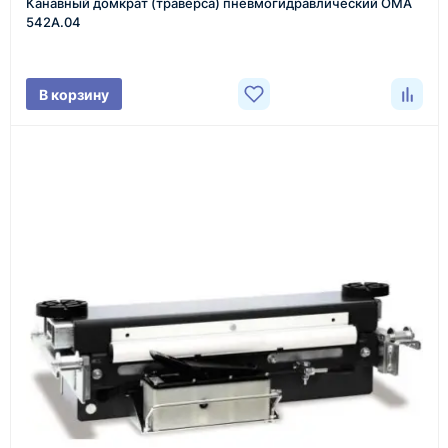
Канавный домкрат (траверса) пневмогидравлический OMA
Менеджер связывается с вами, уточняет
542A.04
характеристики товара, город доставки и условия
поставки.
В корзину
3
Расчёт
Подбираем оборудование, рассчитываем
стоимость товара и ориентировочную стоимость
доставки.
4
Счёт и оплата
Согласовываем условия, готовим счёт, договор
или спецификацию и принимаем оплату по