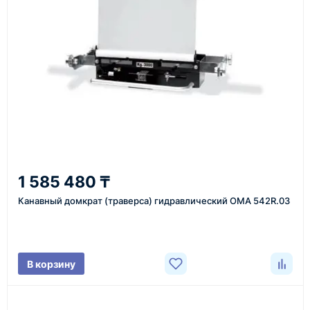
инструменты по номеру телефона в шапке сайта
или через онлайн-форму запроса обратного звонка.
Казахстан и СНГ
доставка оборудования в разные города и
регионы
От 7–14 дней
1 585 480 ₸
средний срок доставки по большинству поставок
Канавный домкрат (траверса) гидравлический OMA 542R.03
Фото/видео
В корзину
проверка товара перед отправкой клиенту