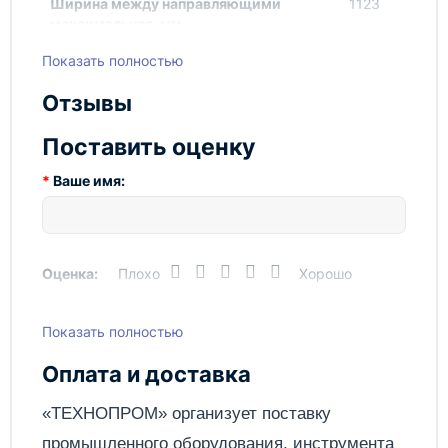
Ширина между направляющими
1123
максимальная, мм.
Показать полностью
Ширина между направляющими
752
минимальная, мм.
Отзывы
Вес, кг
140
Поставить оценку
Ваше имя:
Оценка:
Плохо
Хорошо
Показать полностью
Написать отзыв
Оплата и доставка
Отправить
«ТЕХНОПРОМ» организует поставку
промышленного оборудования, инструмента