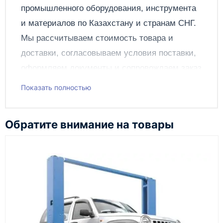
промышленного оборудования, инструмента
и материалов по
Казахстану
и странам СНГ.
Мы рассчитываем стоимость товара и
доставки, согласовываем условия поставки,
оформляем документы и сопровождаем заказ
до получения клиентом.
Показать полностью
Чтобы подать заявку через сайт, добавьте нужное
оборудование и инструменты в корзину, заполните
Обратите внимание на товары
онлайн-форму заказа и укажите контакты для
связи. Данные заявки используются только для
обработки заказа и связи с клиентом.
Наш сотрудник свяжется с вами, чтобы
подтвердить заявку, уточнить детали, рассчитать
стоимость поставки и предложить удобный вариант
доставки.