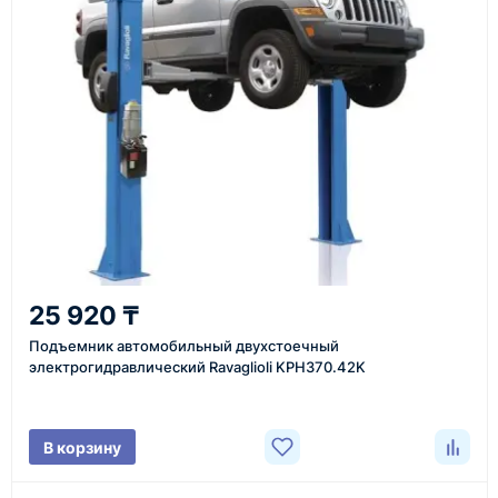
Также вы можете заказать оборудование и
инструменты по номеру телефона в шапке сайта
или через онлайн-форму запроса обратного звонка.
Казахстан и СНГ
доставка оборудования в разные города и
регионы
От 7–14 дней
25 920 ₸
средний срок доставки по большинству поставок
Подъемник автомобильный двухстоечный
электрогидравлический Ravaglioli KPH370.42K
Фото/видео
В корзину
проверка товара перед отправкой клиенту