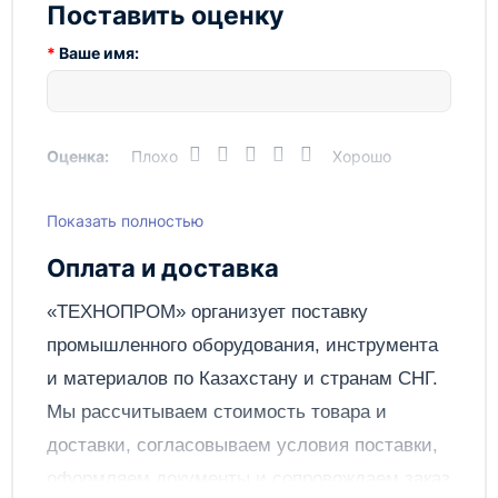
Поставить оценку
Ваше имя:
Оценка:
Плохо
Хорошо
Показать полностью
Написать отзыв
Оплата и доставка
Отправить
«ТЕХНОПРОМ» организует поставку
промышленного оборудования, инструмента
и материалов по
Казахстану
и странам СНГ.
Мы рассчитываем стоимость товара и
доставки, согласовываем условия поставки,
оформляем документы и сопровождаем заказ