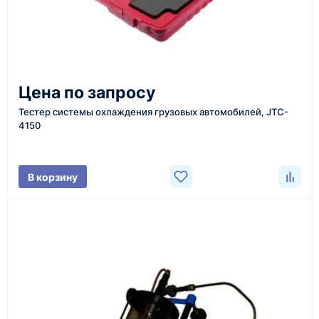
доставка оборудования в разные города и
регионы
От 7–14 дней
Цена по запросу
средний срок доставки по большинству поставок
Тестер системы охлаждения грузовых автомобилей, JTC-
4150
Фото/видео
В корзину
проверка товара перед отправкой клиенту
Документы
счёт, договор, накладные и сопроводительные
материалы