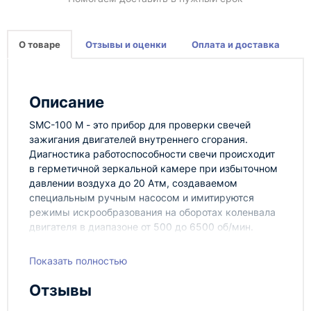
О товаре
Отзывы и оценки
Оплата и доставка
Описание
SMC-100 М - это прибор для проверки свечей
зажигания двигателей внутреннего сгорания.
Диагностика работоспособности свечи происходит
в герметичной зеркальной камере при избыточном
давлении воздуха до 20 Атм, создаваемом
специальным ручным насосом и имитируются
режимы искрообразования на оборотах коленвала
двигателя в диапазоне от 500 до 6500 об/мин.
Проверка герметичности корпуса свечи и
тестирование изолятора на пробой, проверка
Показать полностью
правильности искрообразования. Питание от
источника постоянного тока DC12V
Отзывы