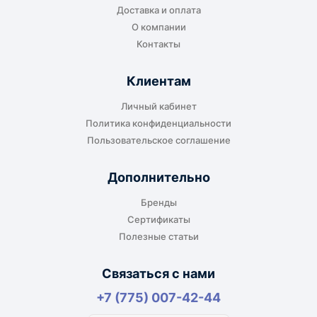
Доставка и оплата
или ближайшем доступном пункте выдачи.
О компании
Контакты
Клиентам
До адреса клиента
Личный кабинет
Подходит, если нужно доставить
Политика конфиденциальности
оборудование прямо на объект, склад,
Пользовательское соглашение
производство или в офис. Возможность
адресной доставки зависит от города, веса и
Дополнительно
габаритов груза.
Бренды
Сертификаты
Полезные статьи
Отдельный транспорт
Связаться с нами
Для крупногабаритных, тяжёлых или
+7 (775) 007-42-44
нестандартных грузов доставка