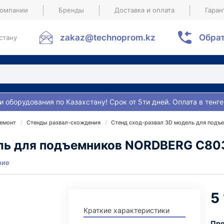
компании
Бренды
Доставка и оплата
Гаран
zakaz@technoprom.kz
Обрат
стану
и оборудования по Казахстану! Срок от 5ти дней. Оплата в тенге
ремонт
Стенды развал-схождения
Стенд сход-развал 3D модель для под
ель для подъемников NORDBERG C80
ние
5
Краткие характеристики
Про