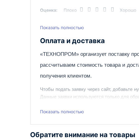
Оценка:
Плохо
Хорошо
Показать полностью
Написать отзыв
Оплата и доставка
«ТЕХНОПРОМ» организует поставку про
рассчитываем стоимость товара и дост
получения клиентом.
Чтобы подать заявку через сайт, добавьте н
Данные заявки используются только для обра
Наш сотрудник свяжется с вами, чтобы подтв
Показать полностью
Также вы можете заказать оборудование и ин
Обратите внимание на товары