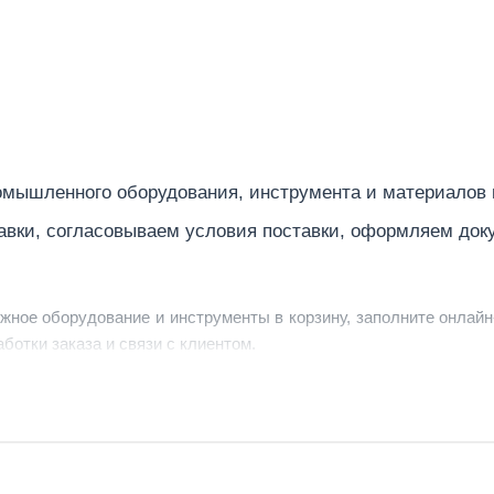
мышленного оборудования, инструмента и материалов
авки, согласовываем условия поставки, оформляем док
ужное оборудование и инструменты в корзину, заполните онлайн
ботки заказа и связи с клиентом.
ердить заявку, уточнить детали, рассчитать стоимость поставк
струменты по номеру телефона в шапке сайта или через онлайн