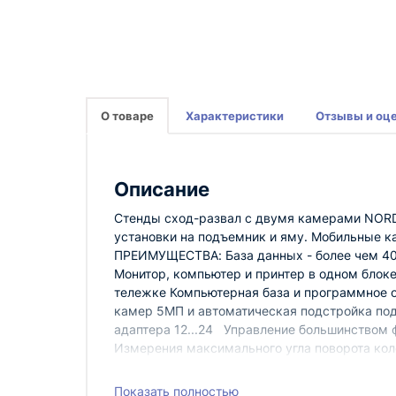
О товаре
Характеристики
Отзывы и оц
Описание
Стенды сход-развал с двумя камерами NORD
установки на подъемник и яму. Мобильные к
ПРЕИМУЩЕСТВА: База данных - более чем 40
Монитор, компьютер и принтер в одном блоке
тележке Компьютерная база и программное 
камер 5МП и автоматическая подстройка под
адаптера 12...24 Управление большинством
Измерения максимального угла поворота кол
Можно работать с автомобилями для которых
возможностью пропуска при необходимости)
Показать полностью