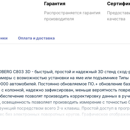
Гарантия
Сертифи
Распространяется гарантия
Предостав
производителя
качества
енки
Оплата и доставка
BERG C803 3D - быстрый, простой и надежный 3D стенд сход-
амеры с возможностью установки на яме или подъемнике Типы 
000 автомобилей. Постоянно обновляемое ПО.+ обновление ба
 с колонной, надежно зафиксирован, меньше вероятность повре
обеспечение позволят производить корректировку данных в р
 освещенность позволяет производить измерение с точностью 
 функций посредством всего 2-х клавиш. Простой доступ в пр
ес без электронных поворотных кругов. Графическое отображе
 требуется ввод высоты посадки. Выполнение процедуры комп
. Предварительная калибровка камер на заводе для упрощени