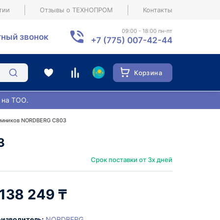
тии
Отзывы о ТЕХНОПРОМ
Контакты
09:00 - 18:00 пн-пт
ный звонок
+7 (775) 007-42-44
Корзина
 на ТОО.
ъемников NORDBERG C803
3
Срок поставки от 3х дней
 138 249 ₸
изводитель:
NORDBERG