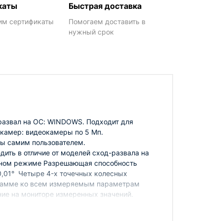
каты
Быстрая доставка
им сертификаты
Помогаем доставить в
нужный срок
развал на ОС: WINDOWS. Подходит для
камер: видеокамеры по 5 Мп.
зы самим пользователем.
дить в отличие от моделей сход-развала на
учном режиме Разрешающая способность
0,01° Четыре 4-х точечных колесных
ограмме ко всем измеряемым параметрам
ние на мониторе измеренных значений.
енсации биения дисков методом прокатки (с
я настройки при инсталляции Возможность